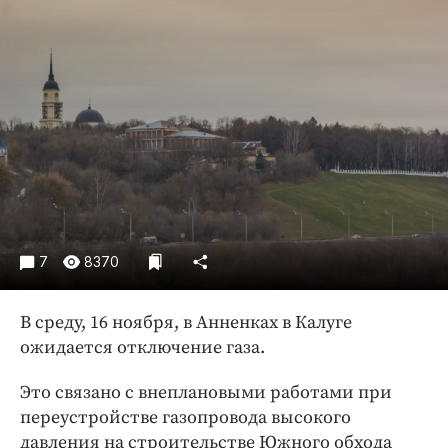
Криминал
Культура
Недвижимость и ЖКХ
Образование
Общество
Погода
Праздники
Происшествия
Спорт
7
8370
Экономика и бизнес
В среду, 16 ноября, в Анненках в Калуге
ПРОЕКТЫ
ожидается отключение газа.
Блоги
Это связано с внеплановыми работами при
Издания
переустройстве газопровода высокого
Медиаперсона
давления на строительстве Южного обхода