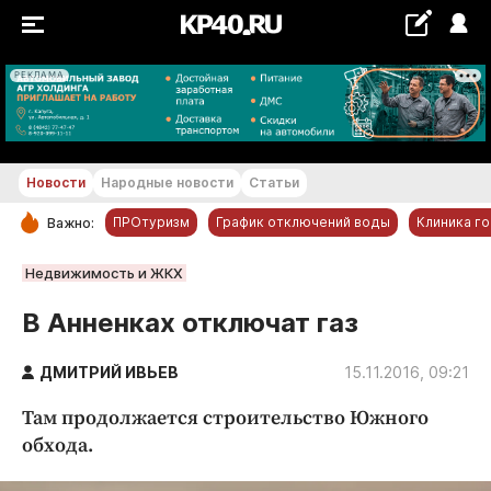
РЕКЛАМА
+22...+23 °С
Новости
Народные новости
Статьи
ПРОтуризм
График отключений воды
Клиника г
Важно:
РУБРИКИ
Недвижимость и ЖКХ
Обнинск
В Анненках отключат газ
Новости компаний
ДМИТРИЙ ИВЬЕВ
Статьи
15.11.2016, 09:21
Народные новости
Там продолжается строительство Южного
Авто и транспорт
обхода.
Благоустройство