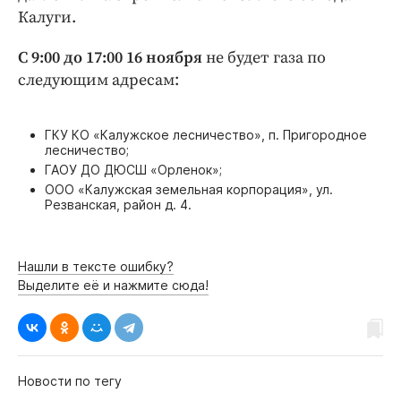
Интересное чтиво
Калуги.
Клиника года
С 9:00 до 17:00 16 ноября
не будет газа по
Бренд года
следующим адресам:
Работодатель года
ГКУ КО «Калужское лесничество», п. Пригородное
лесничество;
ГАОУ ДО ДЮСШ «Орленок»;
ООО «Калужская земельная корпорация», ул.
Резванская, район д. 4.
Нашли в тексте ошибку?
Выделите её и нажмите сюда!
Новости по тегу