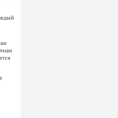
каждый
жан
ильцы
ется
р