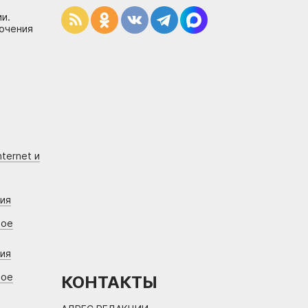
и.
лючения
ternet и
ния
вое
ния
вое
КОНТАКТЫ