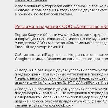
Использование материалов сайта возможно только в 
В случае использования материалов на других сайтах
в no-index, no-follow обязательна.
Реклама в изданиях ООО «Агентство «Ко
Портал Калуги и области www.kp40.ru зарегистрирова
информационных технологий и массовых коммуникаций
Учредитель: ООО «Агентство «Комсомольская правда 
Главный редактор: Ивкин В.П.
Сайт использует IP адреса, cookie, данные геолокации
Google-анатилика. Условия использования содержатс
«
Сведения о размере и других условиях оплаты услу
предвыборных, агитационных материалов в период и
Федерального Собрания Российской Федерации девято
издание www.kp40.ru (св-во Эл № ФС77-58967 от 11.08
«
Сведения о размере и других условиях оплаты услу
предвыборных, агитационных материалов в период и
Федерального Собрания Российской Федерации девято
издание «Комсомольская правда» www.kp.ru (св-во Эл
сегменте сайта: www.kaluga.kp.ru
»