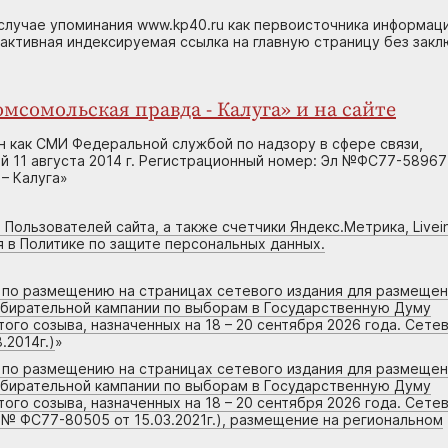
случае упоминания www.kp40.ru как первоисточника информаци
 активная индексируемая ссылка на главную страницу без зак
мсомольская правда - Калуга» и на сайте
н как СМИ Федеральной службой по надзору в сфере связи,
 11 августа 2014 г. Регистрационный номер: Эл №ФС77-58967
– Калуга»
 Пользователей сайта, а также счетчики Яндекс.Метрика, Livein
я в Политике по защите персональных данных.
г по размещению на страницах сетевого издания для размеще
збирательной кампании по выборам в Государственную Думу
го созыва, назначенных на 18 – 20 сентября 2026 года. Сете
.2014г.)
»
г по размещению на страницах сетевого издания для размеще
збирательной кампании по выборам в Государственную Думу
го созыва, назначенных на 18 – 20 сентября 2026 года. Сете
 № ФС77-80505 от 15.03.2021г.), размещение на региональном