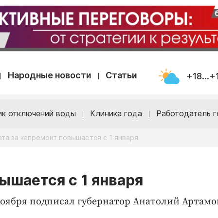
Народные новости
Статьи
+18...+
ик отключений воды
Клиника года
Работодатель г
ата за капремонт повышается с 1 января
ышается с 1 января
ноября подписал губернатор Анатолий Артамо