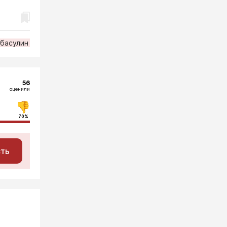
 басулин
56
оценили
70%
сть