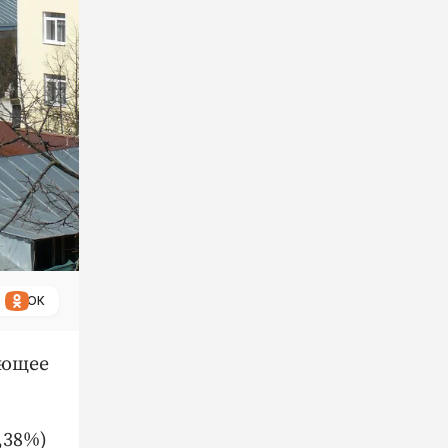
ОК
ующее
,38%)