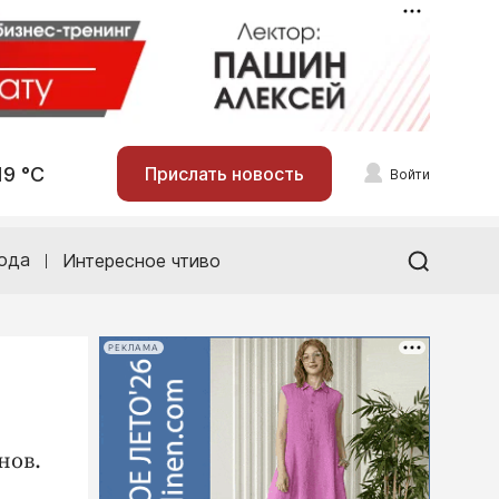
19 °С
Прислать новость
Войти
ода
Интересное чтиво
РЕКЛАМА
нов.