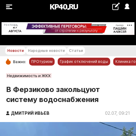
+28...+29 °С
РЕКЛАМА
Новости
Народные новости
Статьи
ПРОтуризм
График отключений воды
Клиника г
Важно:
РУБРИКИ
Недвижимость и ЖКХ
Обнинск
В Ферзиково закольцуют
Новости компаний
систему водоснабжения
Статьи
Народные новости
ДМИТРИЙ ИВЬЕВ
02.07, 09:21
Авто и транспорт
Благоустройство