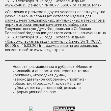
18 – 20 сентября 2026 года. Сетевое издание
www.kp40.ru (св-во Эл № ФС77-58967 от 11.08.2014г.)
»
«
Сведения о размере и других условиях оплаты услуг по
размещению на страницах сетевого издания для
размещения предвыборных, агитационных материалов в
период избирательной кампании по выборам в
Государственную Думу Федерального Собрания
Российской Федерации девятого созыва, назначенных на
18 – 20 сентября 2026 года. Сетевое издание
«Комсомольская правда» www.kp.ru (св-во Эл № ФС77-
80505 от 15.03.2021г.), размещение на региональном
сегменте сайта: www.kaluga.kp.ru
»
Новости, размещенные в рубриках «
Новости
компаний
» и «
Новости партнеров
» с тегами
«реклама», «городская дума»,
«законодательное собрание», «политика»,
«область», «Городской голова Калуги»
публикуются на договорной, рекламно-
информационной основе.