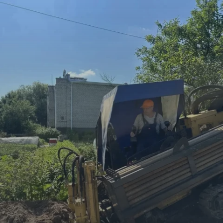
Криминал
Культура
Недвижимость и ЖКХ
Образование
Общество
Погода
Праздники
Происшествия
Спорт
Экономика и бизнес
ПРОЕКТЫ
Блоги
Издания
Медиаперсона