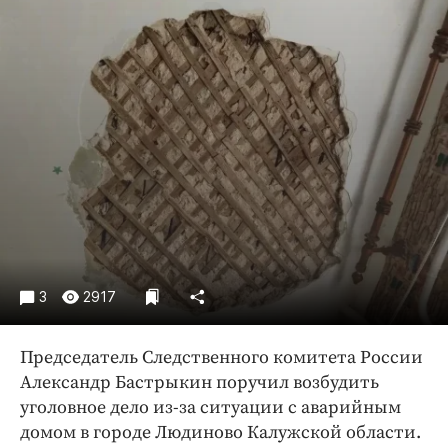
Криминал
Культура
Недвижимость и ЖКХ
Образование
Общество
Погода
Праздники
Происшествия
Спорт
Экономика и бизнес
3
2917
ПРОЕКТЫ
Председатель Следственного комитета России
Блоги
Александр Бастрыкин поручил возбудить
Издания
уголовное дело из-за ситуации с аварийным
Медиаперсона
домом в городе Людиново Калужской области.