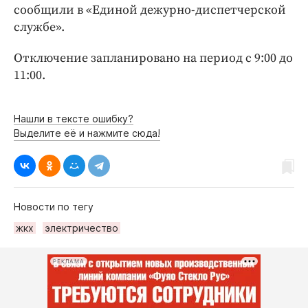
Интересное чтиво
сообщили в «Единой дежурно-диспетчерской
Клиника года
службе».
Бренд года
Отключение запланировано на период с 9:00 до
Работодатель года
11:00.
Нашли в тексте ошибку?
Выделите её и нажмите сюда!
Новости по тегу
жкх
электричество
РЕКЛАМА