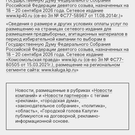
Государственную Думу Федерального Собрания
Российской Федерации девятого созыва, назначенных на
18 – 20 сентября 2026 года. Сетевое издание
www.kp40.ru (св-во Эл № ФС77-58967 от 11.08.2014г.)
»
«
Сведения о размере и других условиях оплаты услуг по
размещению на страницах сетевого издания для
размещения предвыборных, агитационных материалов в
период избирательной кампании по выборам в
Государственную Думу Федерального Собрания
Российской Федерации девятого созыва, назначенных на
18 – 20 сентября 2026 года. Сетевое издание
«Комсомольская правда» www.kp.ru (св-во Эл № ФС77-
80505 от 15.03.2021г.), размещение на региональном
сегменте сайта: www.kaluga.kp.ru
»
Новости, размещенные в рубриках «
Новости
компаний
» и «
Новости партнеров
» с тегами
«реклама», «городская дума»,
«законодательное собрание», «политика»,
«область», «Городской голова Калуги»
публикуются на договорной, рекламно-
информационной основе.