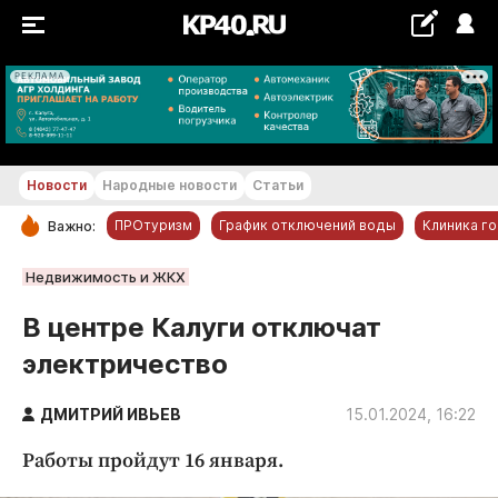
РЕКЛАМА
+25...+26 °С
Новости
Народные новости
Статьи
ПРОтуризм
График отключений воды
Клиника г
Важно:
РУБРИКИ
Недвижимость и ЖКХ
Обнинск
В центре Калуги отключат
Новости компаний
электричество
Статьи
Народные новости
ДМИТРИЙ ИВЬЕВ
15.01.2024, 16:22
Авто и транспорт
Работы пройдут 16 января.
Благоустройство