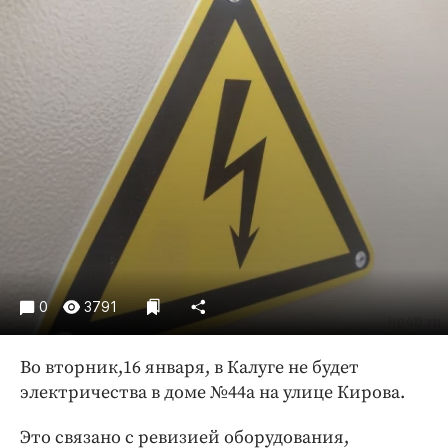
Криминал
Культура
Недвижимость и ЖКХ
Образование
Общество
Погода
Праздники
Происшествия
Спорт
Экономика и бизнес
0
3791
ПРОЕКТЫ
Блоги
Во вторник,16 января, в Калуге не будет
электричества в доме №44а на улице Кирова.
Издания
Медиаперсона
Это связано с ревизией оборудования,