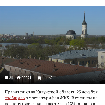
Криминал
Культура
Недвижимость и ЖКХ
Образование
Общество
Погода
Праздники
Происшествия
Спорт
Экономика и бизнес
ПРОЕКТЫ
36
20021
Блоги
Правительство Калужской области 25 декабря
Издания
сообщило
о росте тарифов ЖКХ. В среднем по
Медиаперсона
региону платежка вырастет на 13%, однако в