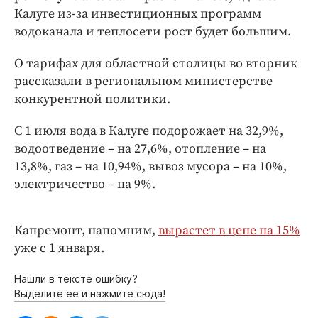
Интересное чтиво
Калуге из-за инвестиционных программ
Клиника года
водоканала и теплосети рост будет большим.
Бренд года
О тарифах для областной столицы во вторник
Работодатель года
рассказали в региональном министерстве
конкурентной политики.
С 1 июля вода в Калуге подорожает на 32,9%,
водоотведение – на 27,6%, отопление – на
13,8%, газ – на 10,94%, вывоз мусора – на 10%,
электричество – на 9%.
Капремонт, напомним,
вырастет в цене на 15%
уже с 1 января.
Нашли в тексте ошибку?
Выделите её и нажмите сюда!