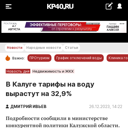
+22...+23 °С
РЕКЛАМА
Новости
Народные новости
Статьи
ПРОтуризм
График отключений воды
Клиника г
Важно:
РУБРИКИ
Новость дня
Недвижимость и ЖКХ
Обнинск
В Калуге тарифы на воду
Новости компаний
вырастут на 32,9%
Статьи
Народные новости
ДМИТРИЙ ИВЬЕВ
26.12.2023, 14:22
Авто и транспорт
Подробности сообщили в министерстве
Благоустройство
конкурентной политики Калужской области.