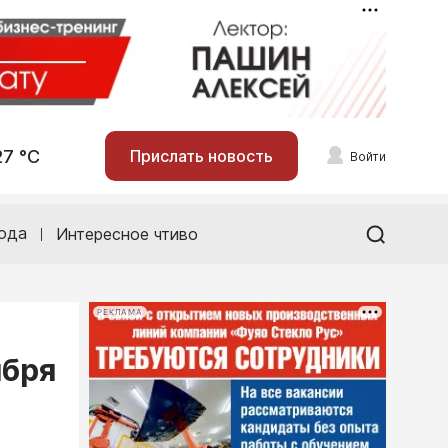
27 °С
Прислать новость
Войти
ода
Интересное чтиво
РЕКЛАМА
ября