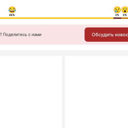
88%
2%
0%
Обсудить ново
ь? Поделитесь с нами