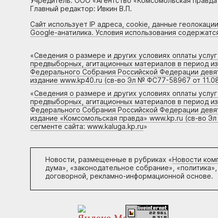
Учредитель: ООО «Агентство «Комсомольская правда 
Главный редактор: Ивкин В.П.
Сайт использует IP адреса, cookie, данные геолокации
Google-анатилика. Условия использования содержатс
«
Сведения о размере и других условиях оплаты услу
предвыборных, агитационных материалов в период и
Федерального Собрания Российской Федерации девято
издание www.kp40.ru (св-во Эл № ФС77-58967 от 11.08
«
Сведения о размере и других условиях оплаты услу
предвыборных, агитационных материалов в период и
Федерального Собрания Российской Федерации девято
издание «Комсомольская правда» www.kp.ru (св-во Эл
сегменте сайта: www.kaluga.kp.ru
»
Новости, размещенные в рубриках «
Новости ком
дума», «законодательное собрание», «политика»,
договорной, рекламно-информационной основе.