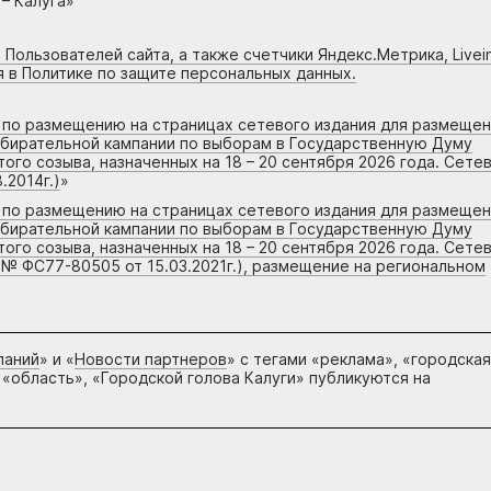
– Калуга»
 Пользователей сайта, а также счетчики Яндекс.Метрика, Livein
я в Политике по защите персональных данных.
г по размещению на страницах сетевого издания для размеще
збирательной кампании по выборам в Государственную Думу
го созыва, назначенных на 18 – 20 сентября 2026 года. Сете
.2014г.)
»
г по размещению на страницах сетевого издания для размеще
збирательной кампании по выборам в Государственную Думу
го созыва, назначенных на 18 – 20 сентября 2026 года. Сете
 № ФС77-80505 от 15.03.2021г.), размещение на региональном
паний
» и «
Новости партнеров
» с тегами «реклама», «городская
 «область», «Городской голова Калуги» публикуются на