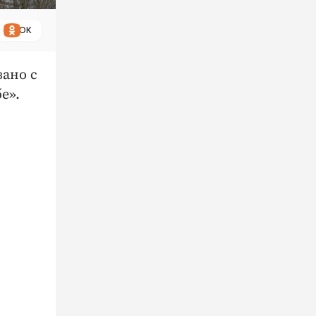
ОК
зано с
е».