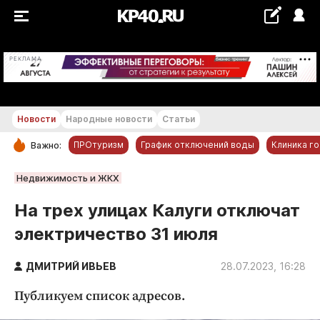
+22...+23 °С
РЕКЛАМА
Новости
Народные новости
Статьи
ПРОтуризм
График отключений воды
Клиника г
Важно:
РУБРИКИ
Недвижимость и ЖКХ
Обнинск
На трех улицах Калуги отключат
Новости компаний
электричество 31 июля
Статьи
Народные новости
ДМИТРИЙ ИВЬЕВ
28.07.2023, 16:28
Авто и транспорт
Публикуем список адресов.
Благоустройство