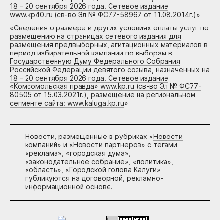
18 – 20 сентября 2026 года. Сетевое издание
www.kp40.ru (св-во Эл № ФС77-58967 от 11.08.2014г.)
»
«
Сведения о размере и других условиях оплаты услуг по
размещению на страницах сетевого издания для
размещения предвыборных, агитационных материалов в
период избирательной кампании по выборам в
Государственную Думу Федерального Собрания
Российской Федерации девятого созыва, назначенных на
18 – 20 сентября 2026 года. Сетевое издание
«Комсомольская правда» www.kp.ru (св-во Эл № ФС77-
80505 от 15.03.2021г.), размещение на региональном
сегменте сайта: www.kaluga.kp.ru
»
Новости, размещенные в рубриках «
Новости
компаний
» и «
Новости партнеров
» с тегами
«реклама», «городская дума»,
«законодательное собрание», «политика»,
«область», «Городской голова Калуги»
публикуются на договорной, рекламно-
информационной основе.