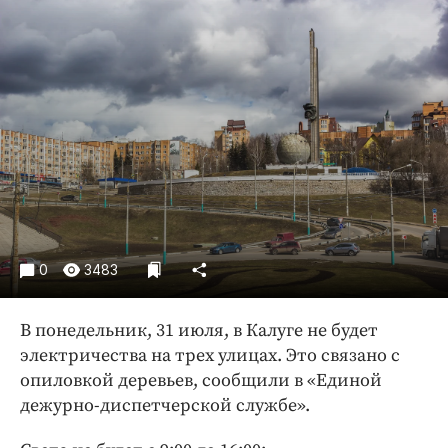
Криминал
Культура
Недвижимость и ЖКХ
Образование
Общество
Погода
Праздники
Происшествия
Спорт
0
3483
Экономика и бизнес
ПРОЕКТЫ
В понедельник, 31 июля, в Калуге не будет
электричества на трех улицах. Это связано с
Блоги
опиловкой деревьев, сообщили в «Единой
Издания
дежурно-диспетчерской службе».
Медиаперсона