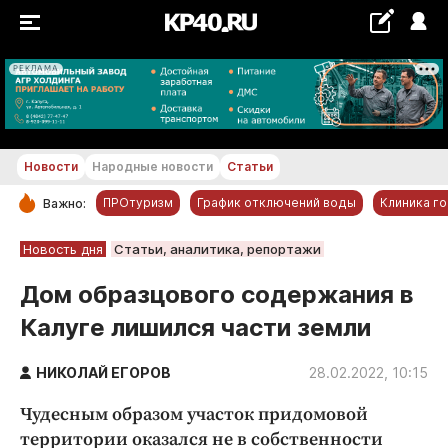
РЕКЛАМА
+18...+19 °С
Новости
Народные новости
Статьи
ПРОтуризм
График отключений воды
Клиника г
Важно:
РУБРИКИ
Новость дня
Статьи, аналитика, репортажи
Обнинск
Дом образцового содержания в
Новости компаний
Калуге лишился части земли
Статьи
Народные новости
НИКОЛАЙ ЕГОРОВ
28.02.2022, 10:15
Авто и транспорт
Чудесным образом участок придомовой
Благоустройство
территории оказался не в собственности