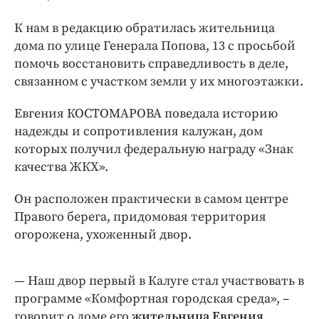
Интересное чтиво
Клиника года
К нам в редакцию обратилась жительница
дома по улице Генерала Попова, 13 с просьбой
Бренд года
помочь восстановить справедливость в деле,
Работодатель года
связанном с участком земли у их многоэтажки.
Евгения КОСТОМАРОВА поведала историю
надежды и сопротивления калужан, дом
которых получил федеральную награду «Знак
качества ЖКХ».
Он расположен практически в самом центре
Правого берега, придомовая территория
огорожена, ухоженный двор.
— Наш двор первый в Калуге стал участвовать в
программе «Комфортная городская среда», –
говорит о доме его
жительница Евгения