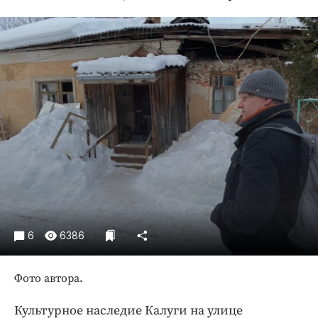
Криминал
Культура
Недвижимость и ЖКХ
Образование
Общество
Погода
Праздники
Происшествия
Спорт
Экономика и бизнес
ПРОЕКТЫ
6
6386
Блоги
Фото автора.
Издания
Медиаперсона
Культурное наследие Калуги на улице