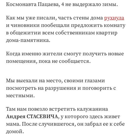
Интересное чтиво
Космонавта Пацаева, 4 не выдержало зимы.
Клиника года
Как мы уже писали, часть стены дома
рухнула
Бренд года
и чиновники пообещали предложить комнату
Работодатель года
в общежитии всем собственникам квартир
дома-памятника.
Когда именно жители смогут получить новые
помещения, пока не сообщается.
Мы выехали на место, своими глазами
посмотреть на разрушения и поговорить с
местными.
Там нам повезло встретить калужанина
Андрея СТАСЕВИЧА
, у которого здесь живет
мама. После случившегося, он забрал ее к себе
домой.