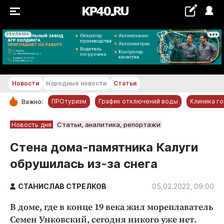
РЕКЛАМА
+23...+24 °С
Новости
Народные новости
Статьи
ПРОтуризм
График отключений воды
Клиника г
Важно:
РУБРИКИ
Новость дня
Статьи, аналитика, репортажи
Обнинск
Стена дома-памятника Калуги
Новости компаний
обрушилась из-за снега
Статьи
Народные новости
СТАНИСЛАВ СТРЕЛКОВ
05.02.2022, 09:00
Авто и транспорт
В доме, где в конце 19 века жил мореплаватель
Благоустройство
Семен Унковский, сегодня никого уже нет.