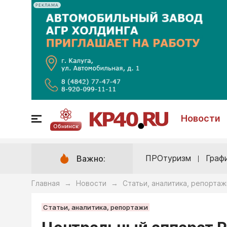
РЕКЛАМА
Новости
Обнинск
ПРОтуризм
Граф
Важно:
Главная
Новости
Статьи, аналитика, репортаж
→
→
Статьи, аналитика, репортажи