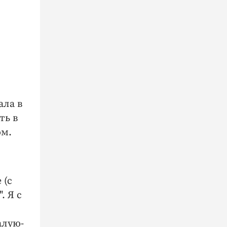
ала в
ть в
ом.
 (с
. Я с
алую-