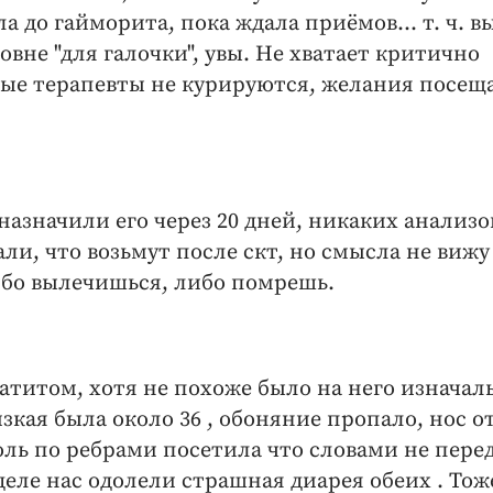
а до гайморита, пока ждала приёмов... т. ч. в
вне "для галочки", увы. Не хватает критично
ые терапевты не курируются, желания посещ
 назначили его через 20 дней, никаких анализо
али, что возьмут после скт, но смысла не вижу
либо вылечишься, либо помрешь.
титом, хотя не похоже было на него изначал
зкая была около 36 , обоняние пропало, нос о
оль по ребрами посетила что словами не перед
деле нас одолели страшная диарея обеих . Тож