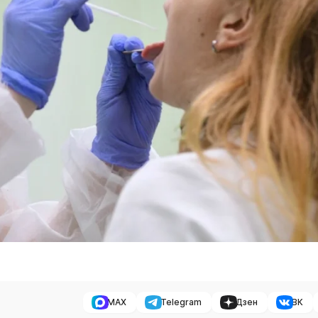
MAX
Telegram
Дзен
ВК