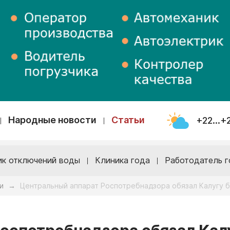
Народные новости
Статьи
+22...+
ик отключений воды
Клиника года
Работодатель г
и
Центральный аппарат Роспотребнадзора обязал Калугу б
→