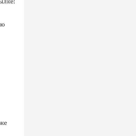
ылке:
ую
уже