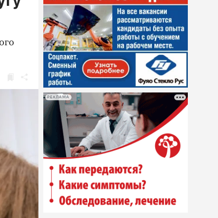
угу
ого
РЕКЛАМА