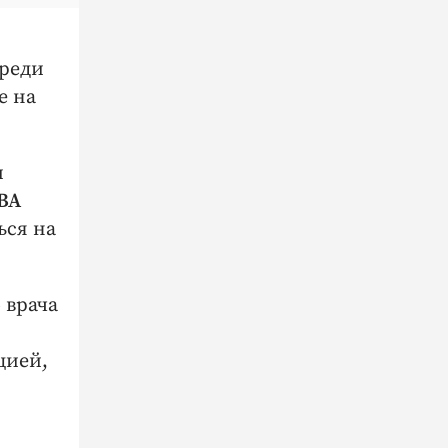
реди
е на
и
ВА
ься на
 врача
цией,