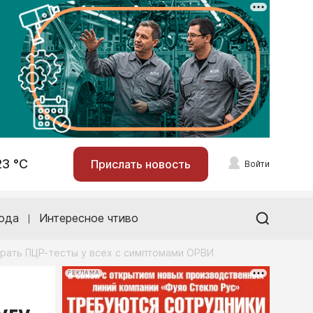
23 °С
Прислать новость
Войти
ода
Интересное чтиво
рать ПЦР-тесты у всех с симптомами ОРВИ
РЕКЛАМА