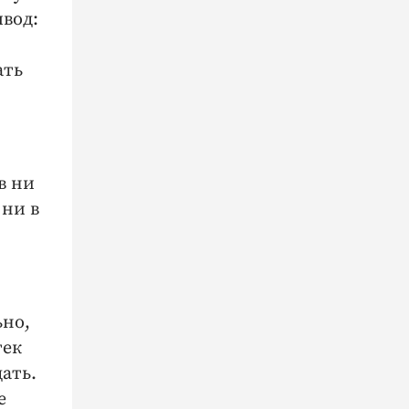
ывод:
ать
в ни
 ни в
ьно,
тек
ать.
е