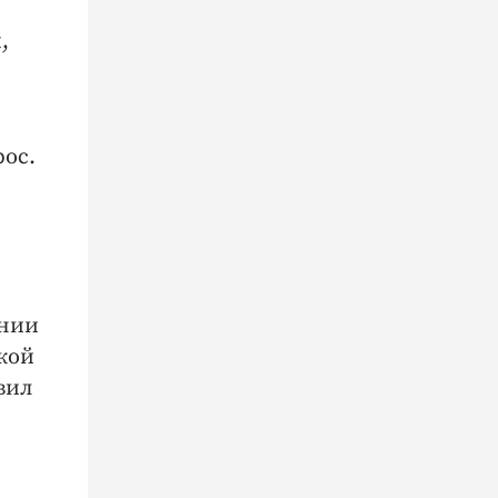
,
рос.
ении
кой
вил