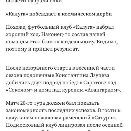
области набрали очки.
Интересное чтиво
Клиника года
«Калуга» побеждает в космическом дерби
Бренд года
Похоже, футбольный клуб «Калуга» набрал
Работодатель года
хороший ход. Наконец-то состав нашей
команды стал близок к идеальному. Видимо,
поэтому и пришел результат.
После невзрачного старта в весенней части
сезона подопечные Константина Дзуцева
добились двух подряд побед: в Саратове над
«Соколом» и дома над курским «Авангардом».
Матч 20-го тура должен был показать
закономерность последних успехов. В гости к
калужанам пожаловал раменский «Сатурн».
Подмосковный клуб лидировал после осенней