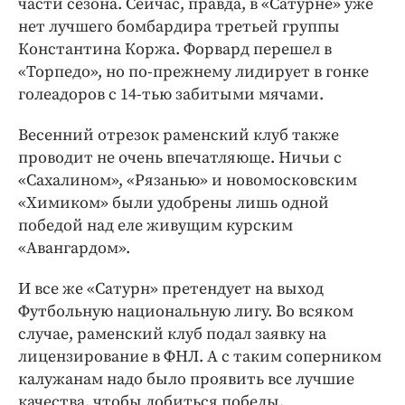
части сезона. Сейчас, правда, в «Сатурне» уже
нет лучшего бомбардира третьей группы
Константина Коржа. Форвард перешел в
«Торпедо», но по-прежнему лидирует в гонке
голеадоров с 14-тью забитыми мячами.
Весенний отрезок раменский клуб также
проводит не очень впечатляюще. Ничьи с
«Сахалином», «Рязанью» и новомосковским
«Химиком» были удобрены лишь одной
победой над еле живущим курским
«Авангардом».
И все же «Сатурн» претендует на выход
Футбольную национальную лигу. Во всяком
случае, раменский клуб подал заявку на
лицензирование в ФНЛ. А с таким соперником
калужанам надо было проявить все лучшие
качества, чтобы добиться победы.