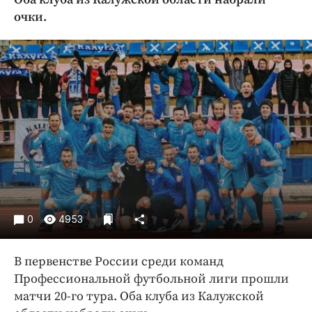
Криминал
очки.
Культура
Недвижимость и ЖКХ
Образование
Общество
Погода
Праздники
Происшествия
Спорт
Экономика и бизнес
0
4953
ПРОЕКТЫ
Блоги
В первенстве России среди команд
Издания
Профессиональной футбольной лиги прошли
Медиаперсона
матчи 20-го тура. Оба клуба из Калужской