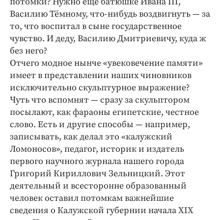
потомки? Нужно ещё батюшке Ивана III,
Василию Тёмному, что-нибудь воздвигнуть — за
то, что воспитал в сыне государственное
чувство. И деду, Василию Дмитриевичу, куда ж
без него?
Отчего модное нынче «увековечение памяти»
имеет в представлении наших чиновников
исключительно скульптурное выражение?
Чуть что вспомнят — сразу за скульптором
посылают, как фараоны египетские, честное
слово. Есть и другие способы — например,
записывать, как делал это «калужский
Ломоносов», педагог, историк и издатель
первого научного журнала нашего города
Григорий Кириллович Зельницкий. Этот
деятельный и всесторонне образованный
человек оставил потомкам важнейшие
сведения о Калужской губернии начала XIX