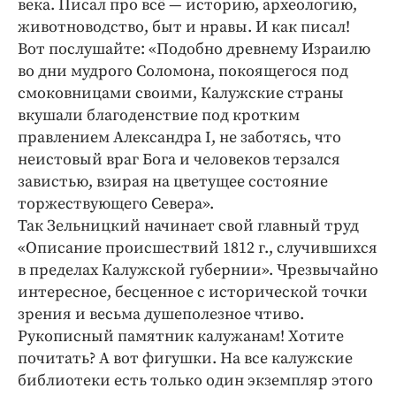
века. Писал про всё — историю, археологию,
животноводство, быт и нравы. И как писал!
Вот послушайте: «Подобно древнему Израилю
во дни мудрого Соломона, покоящегося под
смоковницами своими, Калужские страны
вкушали благоденствие под кротким
правлением Александра I, не заботясь, что
неистовый враг Бога и человеков терзался
завистью, взирая на цветущее состояние
торжествующего Севера».
Так Зельницкий начинает свой главный труд
«Описание происшествий 1812 г., случившихся
в пределах Калужской губернии». Чрезвычайно
интересное, бесценное с исторической точки
зрения и весьма душеполезное чтиво.
Рукописный памятник калужанам! Хотите
почитать? А вот фигушки. На все калужские
библиотеки есть только один экземпляр этого