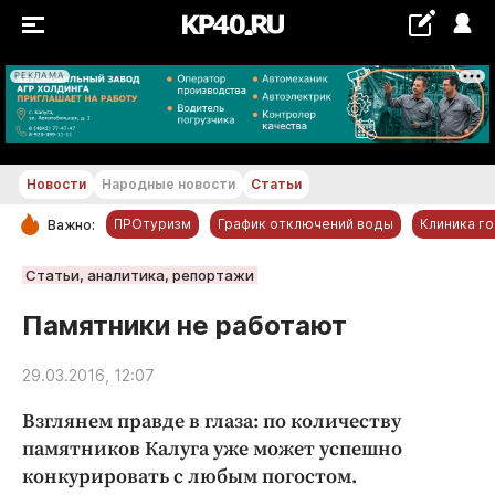
РЕКЛАМА
+23...+24 °С
Новости
Народные новости
Статьи
ПРОтуризм
График отключений воды
Клиника г
Важно:
РУБРИКИ
Статьи, аналитика, репортажи
Обнинск
Памятники не работают
Новости компаний
29.03.2016, 12:07
Статьи
Народные новости
Взглянем правде в глаза: по количеству
Авто и транспорт
памятников Калуга уже может успешно
конкурировать с любым погостом.
Благоустройство