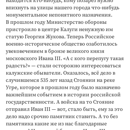
находится кто-нибудь, кому позарез нужно
впихнуть на улицы нашего города что-нибудь
монументальное непонятного назначения.
В прошлом году Министерство обороны
пристроило в центре Калуги ненужную им
статую Георгия Жукова. Теперь Российское
военно-историческое общество озаботилось
увековечением в бронзе великого князя
московского Ивана III. «А с кого перепугу такая
радость?» — стали осторожно интересоваться
калужские обыватели. Оказалось, всё дело в
случившемся 535 лет назад Стоянии на реке
Угре, которое в прошлом году было назначено
важнейшим событием в истории российской
государственности. А вой­ска на то Стояние
отправил Иван III — вот, стало быть, ему за это
дело надо срочно памятник ставить. А то без
памятника какие же из нас благодарные