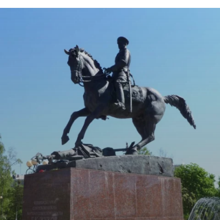
Криминал
Культура
Недвижимость и ЖКХ
Образование
Общество
Погода
Праздники
Происшествия
Спорт
Экономика и бизнес
ПРОЕКТЫ
Блоги
Издания
Медиаперсона