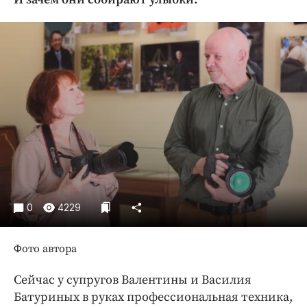
Криминал
Культура
Недвижимость и ЖКХ
Образование
Общество
Погода
Праздники
Происшествия
Спорт
Экономика и бизнес
0
4229
ПРОЕКТЫ
Фото автора
Блоги
Издания
Сейчас у супругов Валентины и Василия
Медиаперсона
Батуриных в руках профессиональная техника,