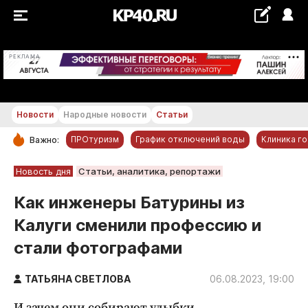
+20...+21 °С
РЕКЛАМА
Новости
Народные новости
Статьи
ПРОтуризм
График отключений воды
Клиника г
Важно:
РУБРИКИ
Новость дня
Статьи, аналитика, репортажи
Обнинск
Как инженеры Батурины из
Новости компаний
Калуги сменили профессию и
Статьи
стали фотографами
Народные новости
Авто и транспорт
ТАТЬЯНА СВЕТЛОВА
06.08.2023, 19:00
Благоустройство
И зачем они собирают улыбки.