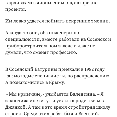
Интересное чтиво
в архивах миллионы снимков, авторские
проекты.
Клиника года
Бренд года
Им ловко удается поймать искренние эмоции.
Работодатель года
А когда-то они, оба инженеры по
специальности, вместе работали на Сосенском
приборостроительном заводе и даже не
думали, что сменят профессию.
В Сосенский Батурины приехали в 1982 году
как молодые специалисты, по распределению.
А познакомились в Крыму.
- Мы крымчане, - улыбается
Валентина
. – Я
закончила институт и уехала к родителям в
Джанкой. А там в это время стройотряд школу
строил. Среди этих ребят был и Василий.