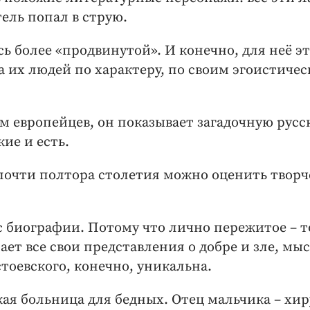
ель попал в струю.
сь более «продвинутой». И конечно, для неё э
на их людей по характеру, по своим эгоистиче
м европейцев, он показывает загадочную русс
кие и есть.
 почти полтора столетия можно оценить творч
 с биографии. Потому что лично пережитое – т
ает все свои представления о добре и зле, мы
тоевского, конечно, уникальна.
ая больница для бедных. Отец мальчика – хир