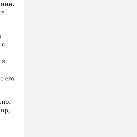
ении.
ет
й
 с
 и
о его
ьно.
мир,