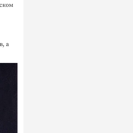
вском
, а