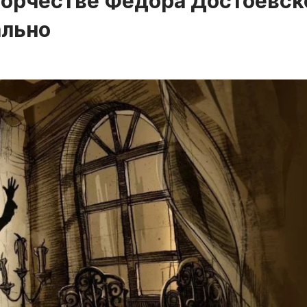
творчестве Фёдора Достоевск
ально