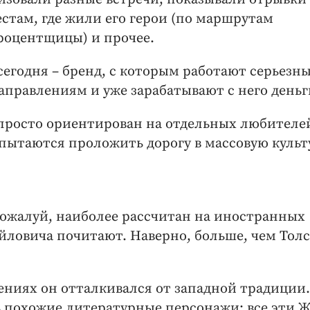
стам, где жили его герои (по маршрутам
процентщицы) и прочее.
 сегодня – бренд, с которым работают серьезн
аправлениям и уже зарабатывают с него деньг
 просто ориентирован на отдельных любителе
пытаются проложить дорогу в массовую культ
пожалуй, наиболее рассчитан на иностранных
йловича почитают. Наверно, больше, чем Тол
ениях он отталкивался от западной традиции.
ь похожие литературные персонажи: все эти 