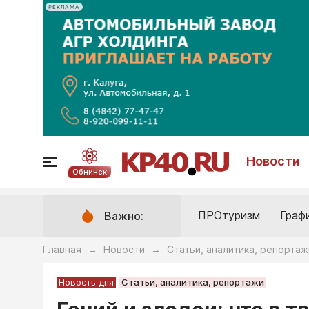
РЕКЛАМА
Новости
Обнинск
ПРОтуризм
Граф
Важно:
Главная
Новости
Статьи, аналитика, репортаж
→
→
Новость дня
Статьи, аналитика, репортажи