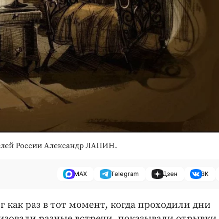
телей России Александр ЛАПИН.
MAX
Telegram
Дзен
ВК
г как раз в тот момент, когда проходили дни
изовали разные встречи, показывали отрывки