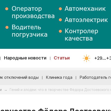
Народные новости
Статьи
+29...+
ик отключений воды
Клиника года
Работодатель г
и
Гений и злодеи: что в творчестве Фёдора Достоевского
→