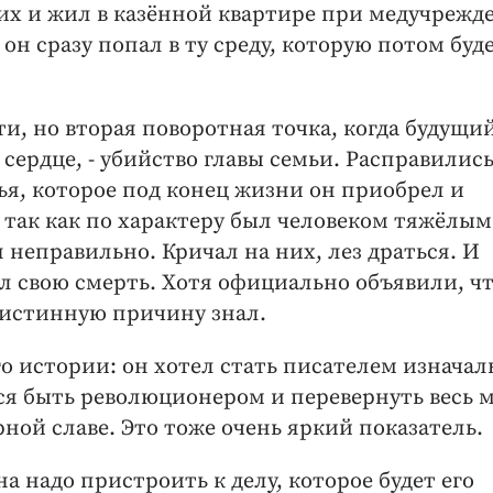
их и жил в казённой квартире при медучрежд
 он сразу попал в ту среду, которую потом буд
ти, но вторая поворотная точка, когда будущи
 сердце, - убийство главы семьи. Расправились
ья, которое под конец жизни он приобрел и
 так как по характеру был человеком тяжёлым
неправильно. Кричал на них, лез драться. И
л свою смерть. Хотя официально объявили, чт
 истинную причину знал.
о истории: он хотел стать писателем изначал
ся быть революционером и перевернуть весь 
рной славе. Это тоже очень яркий показатель.
а надо пристроить к делу, которое будет его