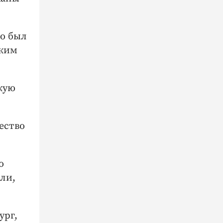
то был
ским
кую
ество
о
сли,
ург,