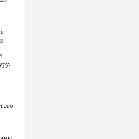
ые
и.
й
уру.
стого
Жаны