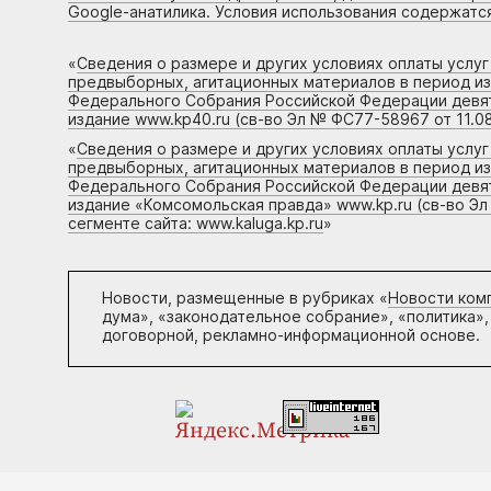
Google-анатилика. Условия использования содержатс
«
Сведения о размере и других условиях оплаты услу
предвыборных, агитационных материалов в период и
Федерального Собрания Российской Федерации девято
издание www.kp40.ru (св-во Эл № ФС77-58967 от 11.08
«
Сведения о размере и других условиях оплаты услу
предвыборных, агитационных материалов в период и
Федерального Собрания Российской Федерации девято
издание «Комсомольская правда» www.kp.ru (св-во Эл
сегменте сайта: www.kaluga.kp.ru
»
Новости, размещенные в рубриках «
Новости ком
дума», «законодательное собрание», «политика»,
договорной, рекламно-информационной основе.