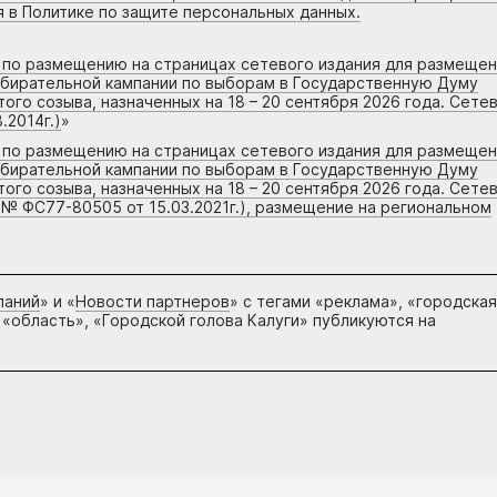
я в Политике по защите персональных данных.
г по размещению на страницах сетевого издания для размеще
збирательной кампании по выборам в Государственную Думу
го созыва, назначенных на 18 – 20 сентября 2026 года. Сете
.2014г.)
»
г по размещению на страницах сетевого издания для размеще
збирательной кампании по выборам в Государственную Думу
го созыва, назначенных на 18 – 20 сентября 2026 года. Сете
 № ФС77-80505 от 15.03.2021г.), размещение на региональном
паний
» и «
Новости партнеров
» с тегами «реклама», «городская
 «область», «Городской голова Калуги» публикуются на