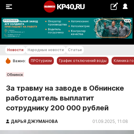
РЕКЛАМА
+19...+20 °С
Новости
Народные новости
Статьи
ПРОтуризм
График отключений воды
Клиника г
Важно:
РУБРИКИ
Обнинск
Обнинск
За травму на заводе в Обнинске
Новости компаний
работодатель выплатит
Статьи
сотруднику 200 000 рублей
Народные новости
Авто и транспорт
ДАРЬЯ ДЖУМАНОВА
01.09.2025, 11:08
Благоустройство