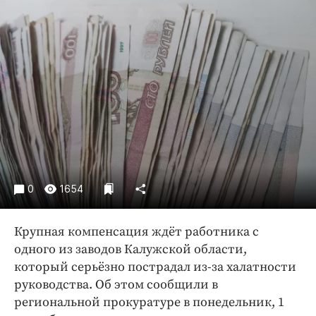
Криминал
Культура
Недвижимость и ЖКХ
Образование
Общество
Погода
Праздники
Происшествия
Спорт
0
1654
Экономика и бизнес
ПРОЕКТЫ
Крупная компенсация ждёт работника с
одного из заводов Калужской области,
Блоги
который серьёзно пострадал из-за халатности
Издания
руководства. Об этом сообщили в
Медиаперсона
региональной прокуратуре в понедельник, 1