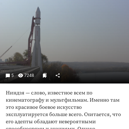
Криминал
Культура
Недвижимость и ЖКХ
Образование
Общество
Погода
Праздники
Происшествия
Спорт
5
7248
Экономика и бизнес
Ниндзя — слово, известное всем по
ПРОЕКТЫ
кинематографу и мультфильмам. Именно там
Блоги
это красивое боевое искусство
Издания
эксплуатируется больше всего. Считается, что
его адепты обладают невероятными
Медиаперсона
способностями и знаниями. Однако