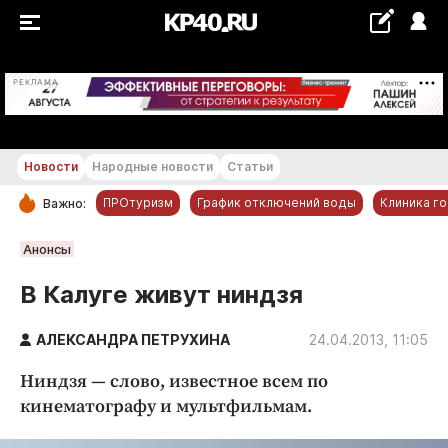
+29...+30 °С
РЕКЛАМА
Новости
Народные новости
Статьи
ПРОтуризм
График отключений воды
Клиника г
Важно:
РУБРИКИ
Анонсы
Обнинск
В Калуге живут ниндзя
Новости компаний
АЛЕКСАНДРА ПЕТРУХИНА
Статьи
24.04.2013, 11:05
Народные новости
Ниндзя — слово, известное всем по
Авто и транспорт
кинематографу и мультфильмам.
Благоустройство