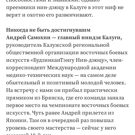
Интересное чтиво
преемники нин-дзюцу в Калуге в этот миф не
Клиника года
верят и охотно его развенчивают.
Бренд года
Работодатель года
Никогда не быть достигнувшим
Андрей Самохин — главный ниндзя Калуги,
руководитель Калужской региональной
общественной организации восточных боевых
искусств «БудзинканТэнгу Нин-дзюцу», член-
корреспондент Международной академии
медико-технических наук — на самом деле
обаятельный и позитивный молодой человек.
На встречу с нами он прибыл практически
прямиком из Брянска, где его команда заняла
первое место на чемпионате восточных боевых
искусств. Чуть ранее Андрей прилетел из
Японии. Там он в очередной раз повышал
уровень своего мастерства — сейчас у него