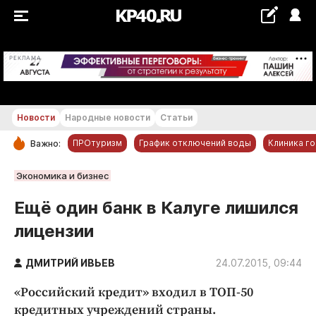
+18...+19 °С
РЕКЛАМА
Новости
Народные новости
Статьи
ПРОтуризм
График отключений воды
Клиника г
Важно:
РУБРИКИ
Экономика и бизнес
Обнинск
Ещё один банк в Калуге лишился
Новости компаний
лицензии
Статьи
Народные новости
ДМИТРИЙ ИВЬЕВ
24.07.2015, 09:44
Авто и транспорт
«Российский кредит» входил в ТОП-50
Благоустройство
кредитных учреждений страны.