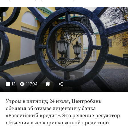
Криминал
Культура
Недвижимость и ЖКХ
Образование
Общество
Погода
Праздники
Происшествия
Спорт
Экономика и бизнес
13
11794
ПРОЕКТЫ
Утром в пятницу, 24 июля, Центробанк
Блоги
объявил об отзыве лицензии у банка
Издания
«Российский кредит». Это решение регулятор
Медиаперсона
объяснил высокорискованной кредитной