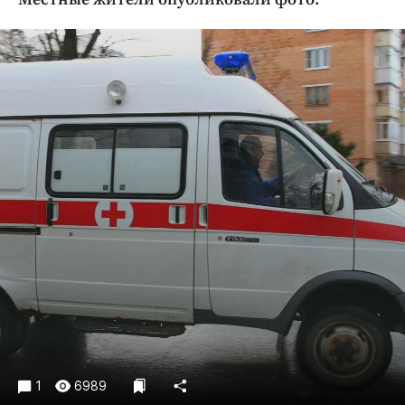
Криминал
Культура
Недвижимость и ЖКХ
Образование
Общество
Погода
Праздники
Происшествия
Спорт
Экономика и бизнес
ПРОЕКТЫ
Блоги
Издания
Медиаперсона
1
6989