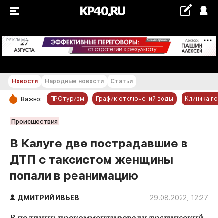
+11...+12 °С
РЕКЛАМА
Новости
Народные новости
Статьи
ПРОтуризм
График отключений воды
Клиника г
Важно:
РУБРИКИ
Происшествия
Обнинск
В Калуге две пострадавшие в
Новости компаний
ДТП с таксистом женщины
Статьи
попали в реанимацию
Народные новости
Авто и транспорт
ДМИТРИЙ ИВЬЕВ
29.08.2022, 12:27
Благоустройство
В полиции прокомментировали трагический