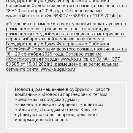
Государственную Думу Федерального Собрания
Российской Федерации девятого созыва, назначенных на
18 – 20 сентября 2026 года. Сетевое издание
www.kp40.ru (св-во Эл № ФС77-58967 от 11.08.2014г.)
»
«
Сведения о размере и других условиях оплаты услуг по
размещению на страницах сетевого издания для
размещения предвыборных, агитационных материалов в
период избирательной кампании по выборам в
Государственную Думу Федерального Собрания
Российской Федерации девятого созыва, назначенных на
18 – 20 сентября 2026 года. Сетевое издание
«Комсомольская правда» www.kp.ru (св-во Эл № ФС77-
80505 от 15.03.2021г.), размещение на региональном
сегменте сайта: www.kaluga.kp.ru
»
Новости, размещенные в рубриках «
Новости
компаний
» и «
Новости партнеров
» с тегами
«реклама», «городская дума»,
«законодательное собрание», «политика»,
«область», «Городской голова Калуги»
публикуются на договорной, рекламно-
информационной основе.