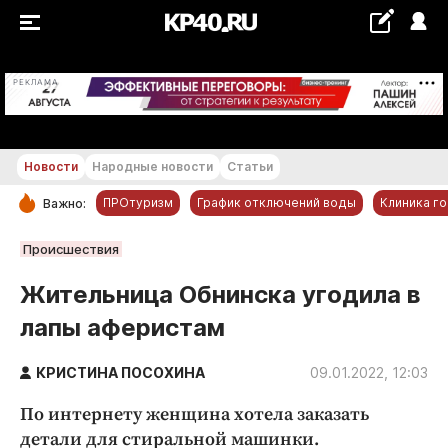
+11...+12 °С
РЕКЛАМА
Новости
Народные новости
Статьи
ПРОтуризм
График отключений воды
Клиника г
Важно:
РУБРИКИ
Происшествия
Обнинск
Жительница Обнинска угодила в
Новости компаний
лапы аферистам
Статьи
Народные новости
КРИСТИНА ПОСОХИНА
09.01.2022, 12:03
Авто и транспорт
По интернету женщина хотела заказать
Благоустройство
детали для стиральной машинки.