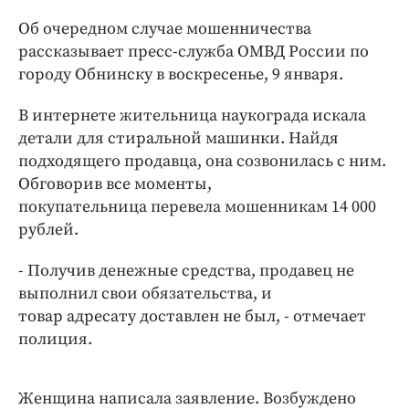
Интересное чтиво
Об очередном случае мошенничества
Клиника года
рассказывает пресс-служба ОМВД России по
Бренд года
городу Обнинску в воскресенье, 9 января.
Работодатель года
В интернете жительница наукограда искала
детали для стиральной машинки. Найдя
подходящего продавца, она созвонилась с ним.
Обговорив все моменты,
покупательница перевела мошенникам 14 000
рублей.
- Получив денежные средства, продавец не
выполнил свои обязательства, и
товар адресату доставлен не был, - отмечает
полиция.
Женщина написала заявление. Возбуждено