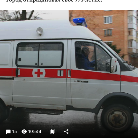
Криминал
Культура
Недвижимость и ЖКХ
Образование
Общество
Погода
Праздники
Происшествия
Спорт
Экономика и бизнес
ПРОЕКТЫ
Блоги
Издания
Медиаперсона
15
10544