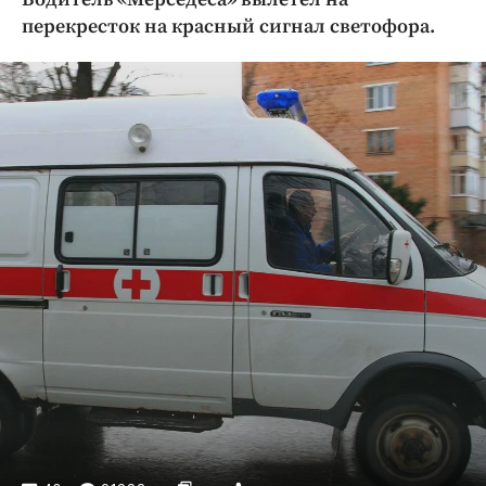
Криминал
перекресток на красный сигнал светофора.
Культура
Недвижимость и ЖКХ
Образование
Общество
Погода
Праздники
Происшествия
Спорт
Экономика и бизнес
ПРОЕКТЫ
Блоги
Издания
Медиаперсона