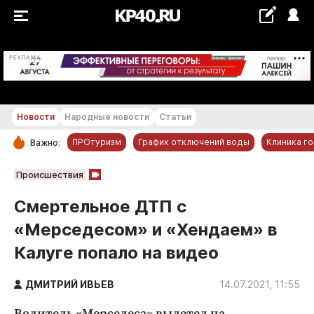
+28...+29 °С
РЕКЛАМА
Новости
Народные новости
Статьи
ПРОтуризм
График отключений воды
Клиника г
Важно:
РУБРИКИ
Происшествия
Обнинск
Смертельное ДТП с
Новости компаний
«Мерседесом» и «Хендаем» в
Статьи
Калуге попало на видео
Народные новости
Авто и транспорт
ДМИТРИЙ ИВЬЕВ
14.07.2021, 11:55
Благоустройство
Водитель «Мерседеса» вылетел на