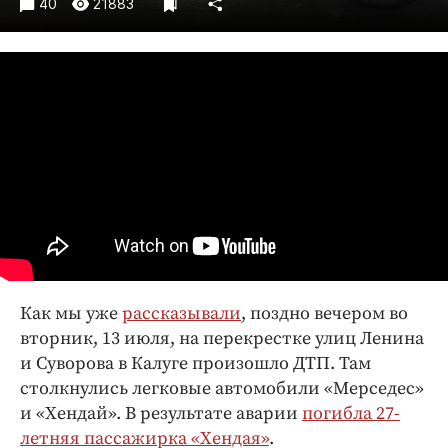
40
21883
Интересное чтиво
Клиника года
Бренд года
Работодатель года
Как мы уже
рассказывали
, поздно вечером во
вторник, 13 июля, на перекрестке улиц Ленина
и Суворова в Калуге произошло ДТП. Там
столкнулись легковые автомобили «Мерседес»
и «Хендай». В результате аварии
погибла 27-
летняя пассажирка «Хендая»
.