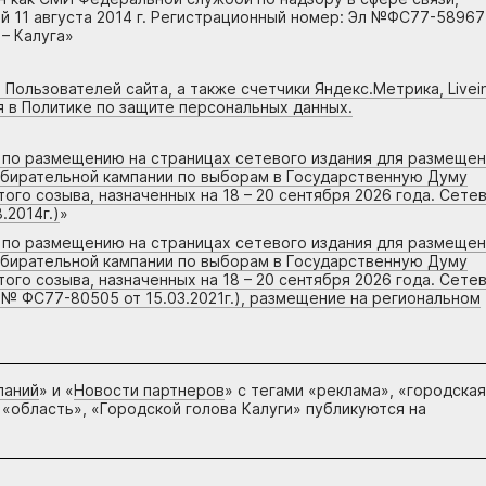
 11 августа 2014 г. Регистрационный номер: Эл №ФС77-58967
– Калуга»
 Пользователей сайта, а также счетчики Яндекс.Метрика, Livein
я в Политике по защите персональных данных.
г по размещению на страницах сетевого издания для размеще
збирательной кампании по выборам в Государственную Думу
го созыва, назначенных на 18 – 20 сентября 2026 года. Сете
.2014г.)
»
г по размещению на страницах сетевого издания для размеще
збирательной кампании по выборам в Государственную Думу
го созыва, назначенных на 18 – 20 сентября 2026 года. Сете
 № ФС77-80505 от 15.03.2021г.), размещение на региональном
паний
» и «
Новости партнеров
» с тегами «реклама», «городская
 «область», «Городской голова Калуги» публикуются на