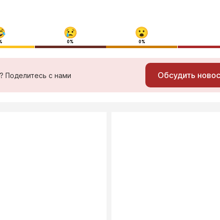
%
0%
0%
Обсудить ново
ь? Поделитесь с нами