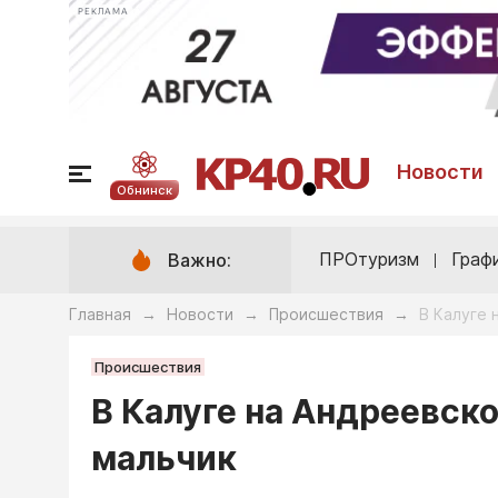
РЕКЛАМА
Новости
Обнинск
ПРОтуризм
Граф
Важно:
Главная
Новости
Происшествия
В Калуге 
→
→
→
Происшествия
В Калуге на Андреевск
мальчик