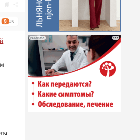
ОК
РЕКЛАМА
й
ом
аны