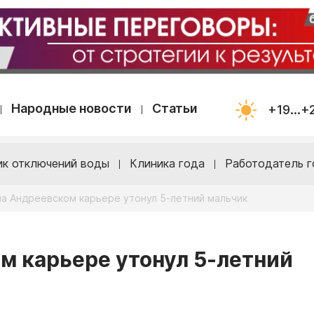
Народные новости
Статьи
+19...+
ик отключений воды
Клиника года
Работодатель г
на Андреевском карьере утонул 5-летний мальчик
ом карьере утонул 5-летний