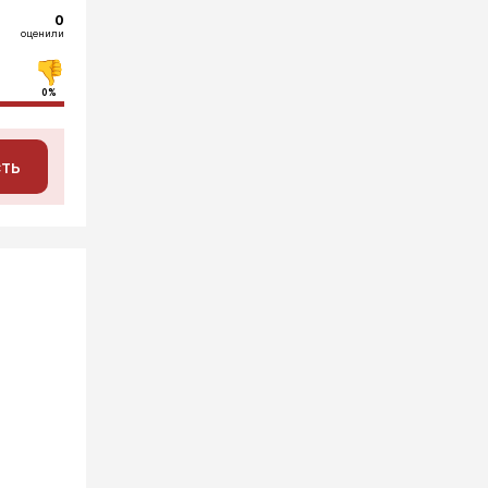
0
оценили
0%
сть