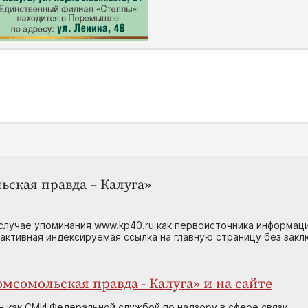
ьская правда – Калуга»
случае упоминания www.kp40.ru как первоисточника информаци
 активная индексируемая ссылка на главную страницу без зак
мсомольская правда - Калуга» и на сайте
н как СМИ Федеральной службой по надзору в сфере связи,