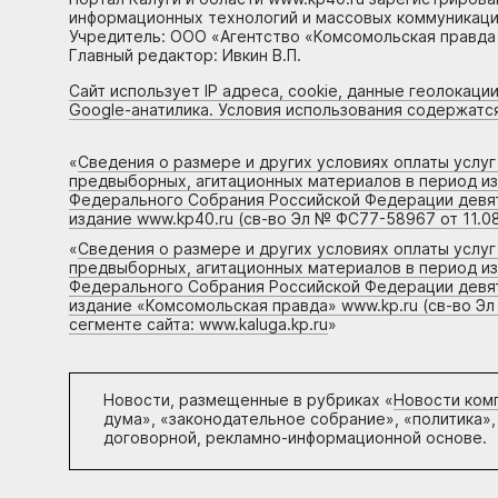
информационных технологий и массовых коммуникаций
Учредитель: ООО «Агентство «Комсомольская правда 
Главный редактор: Ивкин В.П.
Сайт использует IP адреса, cookie, данные геолокации
Google-анатилика. Условия использования содержатс
«
Сведения о размере и других условиях оплаты услу
предвыборных, агитационных материалов в период и
Федерального Собрания Российской Федерации девято
издание www.kp40.ru (св-во Эл № ФС77-58967 от 11.08
«
Сведения о размере и других условиях оплаты услу
предвыборных, агитационных материалов в период и
Федерального Собрания Российской Федерации девято
издание «Комсомольская правда» www.kp.ru (св-во Эл
сегменте сайта: www.kaluga.kp.ru
»
Новости, размещенные в рубриках «
Новости ком
дума», «законодательное собрание», «политика»,
договорной, рекламно-информационной основе.