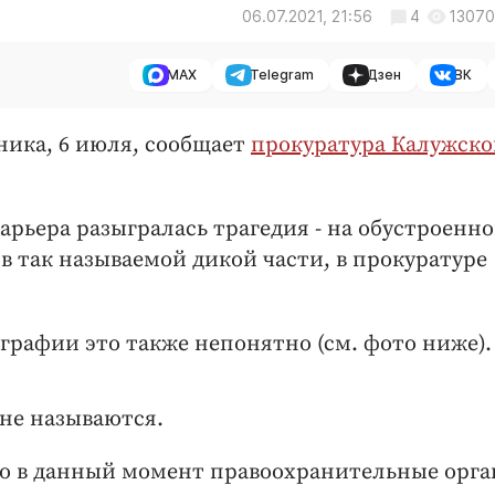
06.07.2021, 21:56
4
13070
MAX
Telegram
Дзен
ВК
ника, 6 июля, сообщает
прокуратура Калужско
арьера разыгралась трагедия - на обустроенн
в так называемой дикой части, в прокуратуре
рафии это также непонятно (см. фото ниже).
не называются.
то в данный момент правоохранительные орг