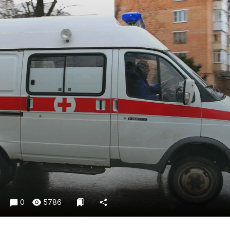
Криминал
Культура
Недвижимость и ЖКХ
Образование
Общество
Погода
Праздники
Происшествия
Спорт
Экономика и бизнес
ПРОЕКТЫ
Блоги
Издания
0
5786
Медиаперсона