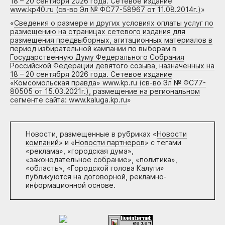
18 – 20 сентября 2026 года. Сетевое издание
www.kp40.ru (св-во Эл № ФС77-58967 от 11.08.2014г.)
»
«
Сведения о размере и других условиях оплаты услуг по
размещению на страницах сетевого издания для
размещения предвыборных, агитационных материалов в
период избирательной кампании по выборам в
Государственную Думу Федерального Собрания
Российской Федерации девятого созыва, назначенных на
18 – 20 сентября 2026 года. Сетевое издание
«Комсомольская правда» www.kp.ru (св-во Эл № ФС77-
80505 от 15.03.2021г.), размещение на региональном
сегменте сайта: www.kaluga.kp.ru
»
Новости, размещенные в рубриках «
Новости
компаний
» и «
Новости партнеров
» с тегами
«реклама», «городская дума»,
«законодательное собрание», «политика»,
«область», «Городской голова Калуги»
публикуются на договорной, рекламно-
информационной основе.