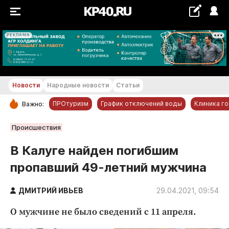
РЕКЛАМА
+25...+26 °С
Новости
Народные новости
Статьи
ПРОтуризм
График отключений воды
Клиника г
Важно:
РУБРИКИ
Происшествия
Обнинск
В Калуге найден погибшим
Новости компаний
пропавший 49-летний мужчина
Статьи
Народные новости
ДМИТРИЙ ИВЬЕВ
29.04.2021, 09:54
Авто и транспорт
О мужчине не было сведений с 11 апреля.
Благоустройство