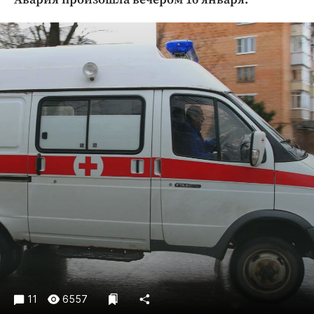
Криминал
Культура
Недвижимость и ЖКХ
Образование
Общество
Погода
Праздники
Происшествия
Спорт
Экономика и бизнес
ПРОЕКТЫ
Блоги
Издания
Медиаперсона
11
6557