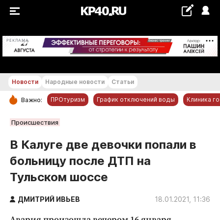
+25...+26 °С
РЕКЛАМА
Новости
Народные новости
Статьи
ПРОтуризм
График отключений воды
Клиника г
Важно:
РУБРИКИ
Происшествия
Обнинск
В Калуге две девочки попали в
Новости компаний
больницу после ДТП на
Статьи
Тульском шоссе
Народные новости
Авто и транспорт
ДМИТРИЙ ИВЬЕВ
18.01.2021, 11:36
Благоустройство
Авария произошла вечером 16 января.