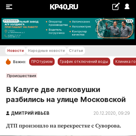
РЕКЛАМА
+21...+22 °С
Новости
Народные новости
Статьи
ПРОтуризм
График отключений воды
Клиника г
Важно:
РУБРИКИ
Происшествия
Обнинск
В Калуге две легковушки
Новости компаний
разбились на улице Московской
Статьи
Народные новости
ДМИТРИЙ ИВЬЕВ
20.12.2020, 09:29
Авто и транспорт
ДТП произошло на перекрестке с Суворова.
Благоустройство