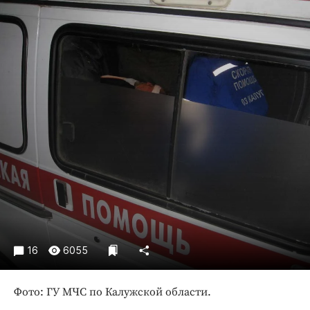
Криминал
Культура
Недвижимость и ЖКХ
Образование
Общество
Погода
Праздники
Происшествия
Спорт
Экономика и бизнес
ПРОЕКТЫ
Блоги
16
6055
Издания
Фото: ГУ МЧС по Калужской области.
Медиаперсона