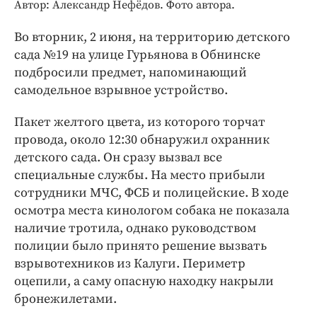
Интересное чтиво
Автор: Александр Нефёдов. Фото автора.
Клиника года
Во вторник, 2 июня, на территорию детского
Бренд года
сада №19 на улице Гурьянова в Обнинске
Работодатель года
подбросили предмет, напоминающий
самодельное взрывное устройство.
Пакет желтого цвета, из которого торчат
провода, около 12:30 обнаружил охранник
детского сада. Он сразу вызвал все
специальные службы. На место прибыли
сотрудники МЧС, ФСБ и полицейские. В ходе
осмотра места кинологом собака не показала
наличие тротила, однако руководством
полиции было принято решение вызвать
взрывотехников из Калуги. Периметр
оцепили, а саму опасную находку накрыли
бронежилетами.