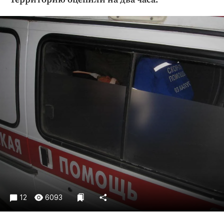
Криминал
Культура
Недвижимость и ЖКХ
Образование
Общество
Погода
Праздники
Происшествия
Спорт
Экономика и бизнес
ПРОЕКТЫ
Блоги
Издания
12
6093
Медиаперсона