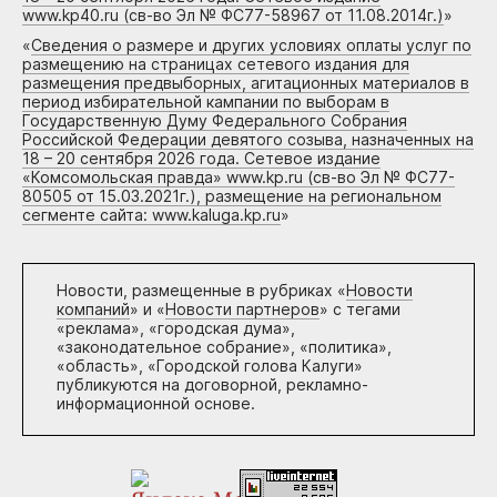
www.kp40.ru (св-во Эл № ФС77-58967 от 11.08.2014г.)
»
«
Сведения о размере и других условиях оплаты услуг по
размещению на страницах сетевого издания для
размещения предвыборных, агитационных материалов в
период избирательной кампании по выборам в
Государственную Думу Федерального Собрания
Российской Федерации девятого созыва, назначенных на
18 – 20 сентября 2026 года. Сетевое издание
«Комсомольская правда» www.kp.ru (св-во Эл № ФС77-
80505 от 15.03.2021г.), размещение на региональном
сегменте сайта: www.kaluga.kp.ru
»
Новости, размещенные в рубриках «
Новости
компаний
» и «
Новости партнеров
» с тегами
«реклама», «городская дума»,
«законодательное собрание», «политика»,
«область», «Городской голова Калуги»
публикуются на договорной, рекламно-
информационной основе.