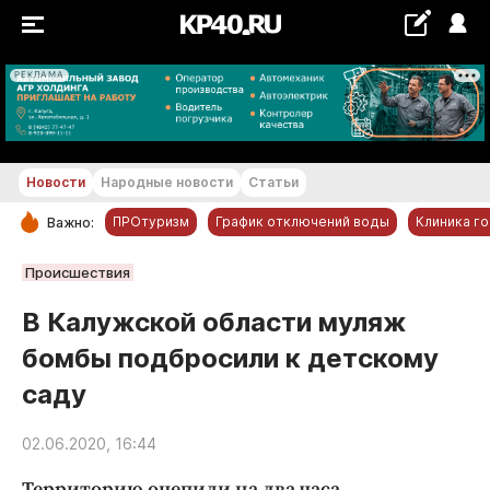
РЕКЛАМА
+19...+20 °С
Новости
Народные новости
Статьи
ПРОтуризм
График отключений воды
Клиника г
Важно:
РУБРИКИ
Происшествия
Обнинск
В Калужской области муляж
Новости компаний
бомбы подбросили к детскому
Статьи
саду
Народные новости
Авто и транспорт
02.06.2020, 16:44
Благоустройство
Территорию оцепили на два часа.