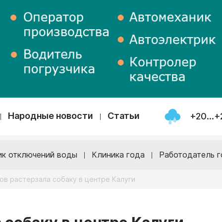
Народные новости
Статьи
+20...+
ик отключений воды
Клиника года
Работодатель г
ов растерзала собаку в центре Калуги