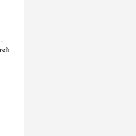
-
гей