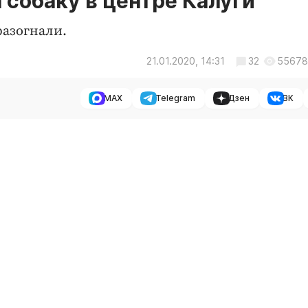
 собаку в центре Калуги
разогнали.
21.01.2020, 14:31
32
55678
MAX
Telegram
Дзен
ВК