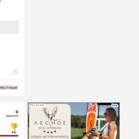
т
ивотные
РЕКЛАМА
0
оценили
0%