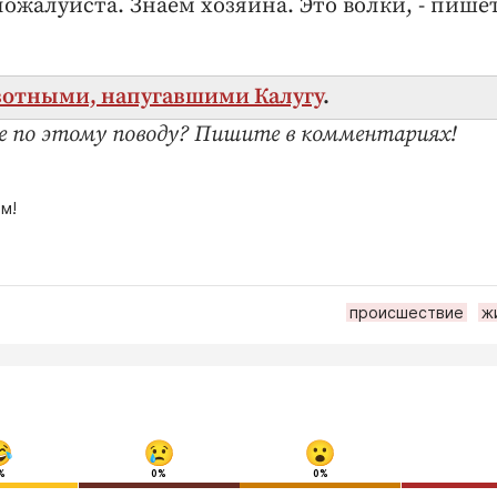
 пожалуйста. Знаем хозяина. Это волки, - пише
ивотными, напугавшими Калугу
.
е по этому поводу? Пишите в комментариях!
м!
происшествие
ж
%
0%
0%