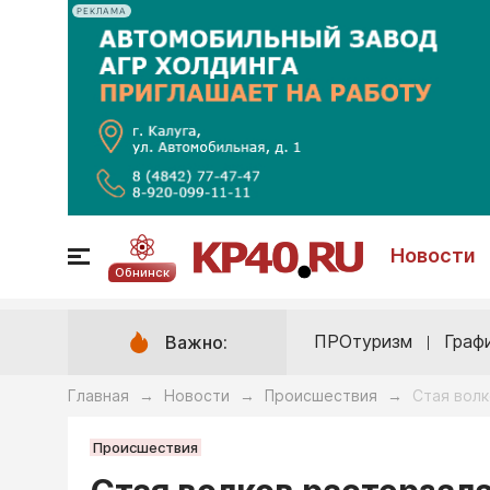
РЕКЛАМА
Новости
Обнинск
ПРОтуризм
Граф
Важно:
Главная
Новости
Происшествия
Стая волк
→
→
→
Происшествия