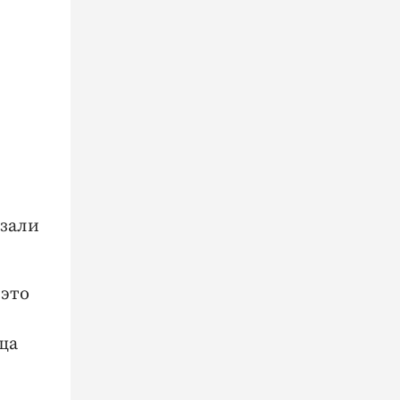
рзали
 это
ща