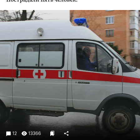
Криминал
Культура
Недвижимость и ЖКХ
Образование
Общество
Погода
Праздники
Происшествия
Спорт
Экономика и бизнес
ПРОЕКТЫ
Блоги
Издания
Медиаперсона
12
13366