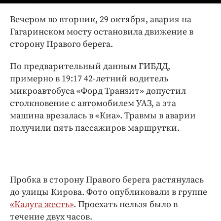
Интересное чтиво
Клиника года
Вечером во вторник, 29 октября, авария на
Гагаринском мосту остановила движение в
Бренд года
сторону Правого берега.
Работодатель года
По предварительный данным ГИБДД,
примерно в 19:17 42-летний водитель
микроавтобуса «Форд Транзит» допустил
столкновение с автомобилем УАЗ, а эта
машина врезалась в «Киа». Травмы в аварии
получили пять пассажиров маршрутки.
Пробка в сторону Правого берега растянулась
до улицы Кирова. Фото опубликовали в группе
«Калуга жесть»
. Проехать нельзя было в
течение двух часов.