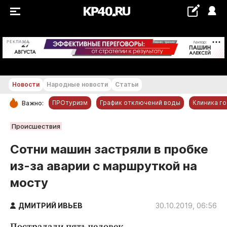
+21...+22 °С
РЕКЛАМА
Новости
Народные новости
Статьи
ПРОтуризм
График отключений воды
Клиника г
Важно:
РУБРИКИ
Происшествия
Обнинск
Сотни машин застряли в пробке
Новости компаний
из-за аварии с маршруткой на
Статьи
мосту
Народные новости
Авто и транспорт
ДМИТРИЙ ИВЬЕВ
30.10.2019, 06:56
Благоустройство
Пострадали пять человек.