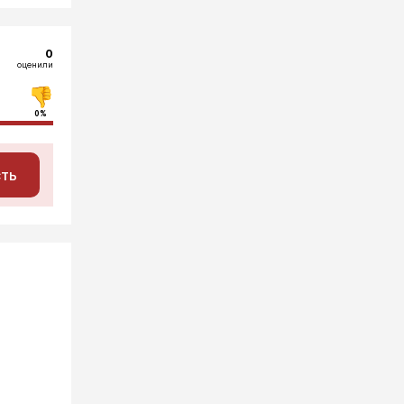
0
оценили
0%
сть