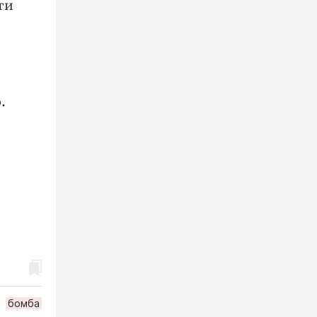
ти
.
бомба