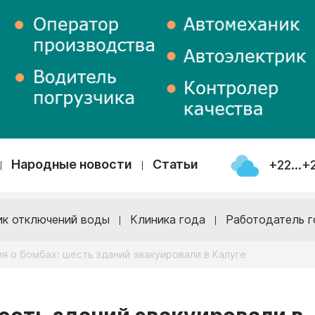
Народные новости
Статьи
+22...+
ик отключений воды
Клиника года
Работодатель г
 о бомбах: шесть зданий эвакуировали в Калуге