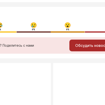
%
0%
0%
Обсудить ново
ь? Поделитесь с нами