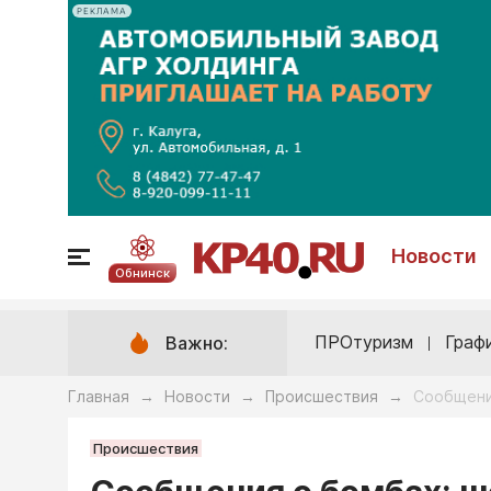
РЕКЛАМА
Новости
Обнинск
ПРОтуризм
Граф
Важно:
Главная
Новости
Происшествия
Сообщения
→
→
→
Происшествия