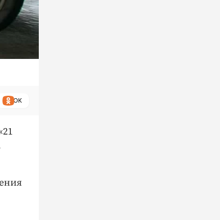
ОК
«21
а
щения