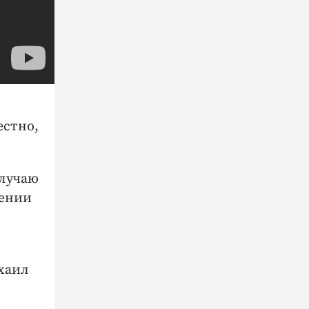
естно,
случаю
шении
хаил