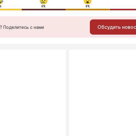
%
0%
0%
Обсудить ново
ь? Поделитесь с нами