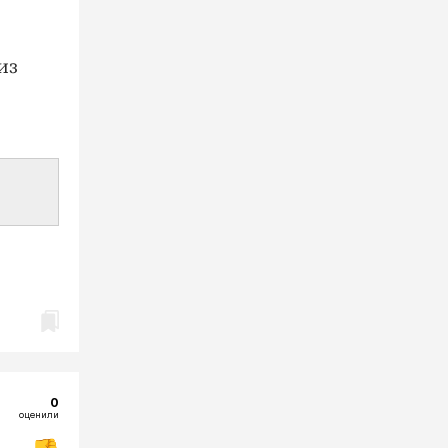
из
0
оценили