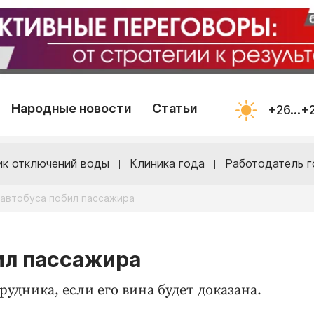
Народные новости
Статьи
+26...+
ик отключений воды
Клиника года
Работодатель г
 автобуса побил пассажира
ил пассажира
удника, если его вина будет доказана.