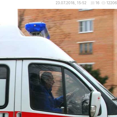
23.07.2018, 15:52
16
12206