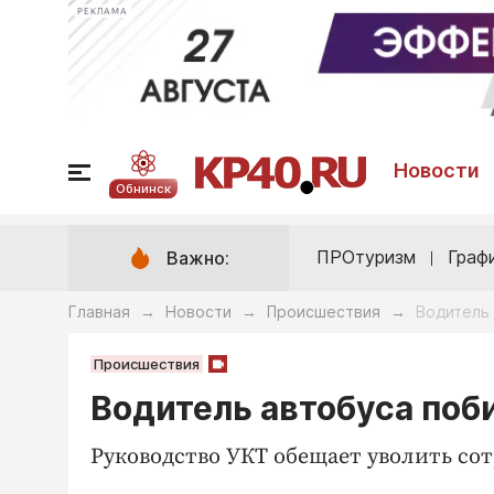
РЕКЛАМА
Новости
Обнинск
ПРОтуризм
Граф
Важно:
Главная
Новости
Происшествия
Водитель
→
→
→
Происшествия
Водитель автобуса поб
Руководство УКТ обещает уволить сотр