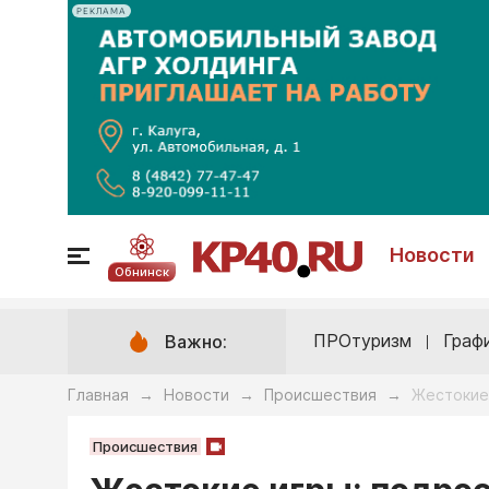
РЕКЛАМА
Новости
Обнинск
ПРОтуризм
Граф
Важно:
Главная
Новости
Происшествия
Жестокие 
→
→
→
Происшествия