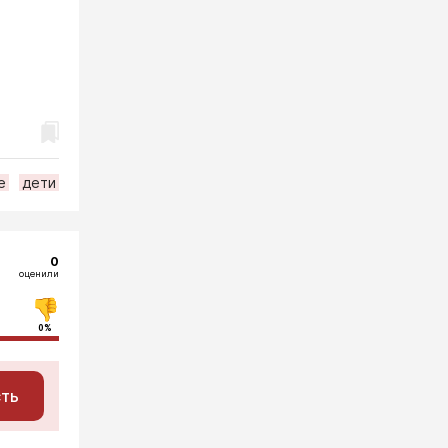
е
дети
0
оценили
0%
сть