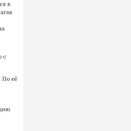
ся в
лагая
на
 с
 По её
ацию