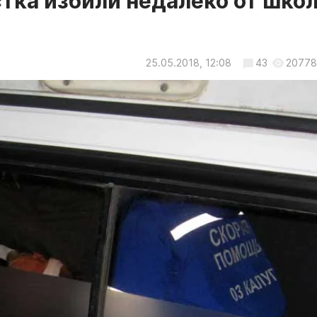
тка избили недалеко от шко
25.05.2018, 12:08
43
20778