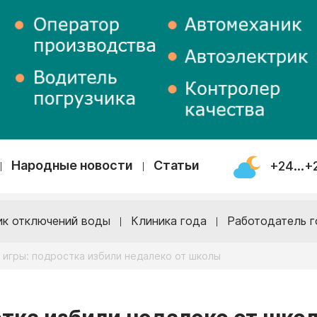
Народные новости
Статьи
+24...+
ик отключений воды
Клиника года
Работодатель г
игры: подростка избили недалеко от школы