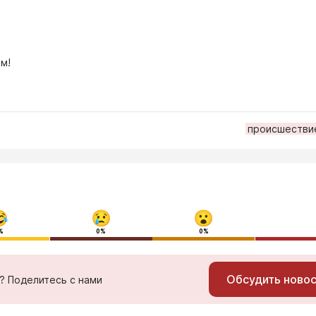
м!
происшестви
%
0%
0%
Обсудить ново
ь? Поделитесь с нами