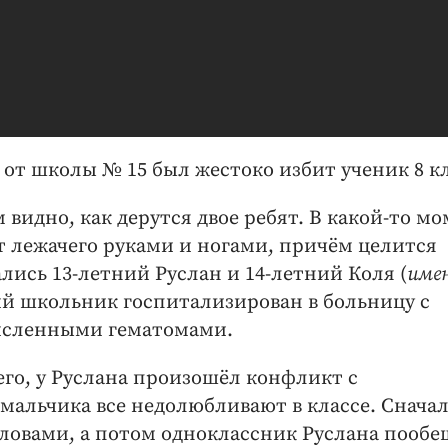
о от школы № 15 был жестоко избит ученик 8 кл
 видно, как дерутся двое ребят. В какой-то м
ет лежачего руками и ногами, причём целится
ались 13-летний Руслан и 14-летний Коля (
име
ний школьник госпитализирован в больницу с
численными гематомами.
его, у Руслана произошёл конфликт с
 мальчика все недолюбливают в классе. Снача
ловами, а потом одноклассник Руслана пообе