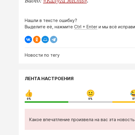
Видео:
«Калуга жесть»
.
Нашли в тексте ошибку?
Выделите её, нажмите
Ctrl + Enter
и мы всё исправи
Новости по тегу
ЛЕНТА НАСТРОЕНИЯ
0%
0%
0
Какое впечатление произвела на вас эта новост