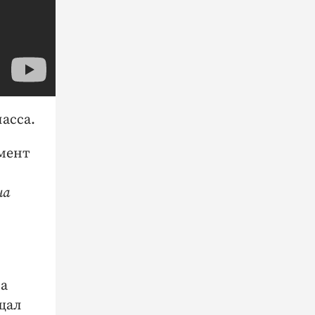
асса.
омент
на
ла
щал