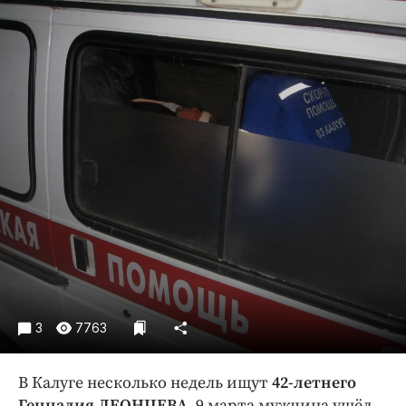
Криминал
Культура
Недвижимость и ЖКХ
Образование
Общество
Погода
Праздники
Происшествия
Спорт
Экономика и бизнес
ПРОЕКТЫ
Блоги
3
7763
Издания
В Калуге несколько недель ищут
42-летнего
Медиаперсона
Геннадия ЛЕОНЦЕВА
. 9 марта мужчина ушёл