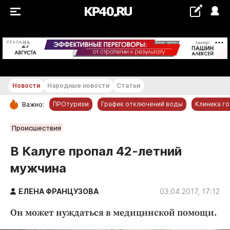
+17...+18 °С
РЕКЛАМА
Новости
Народные новости
Статьи
ПРОтуризм
График отключений воды
Клиника г
Важно:
РУБРИКИ
Происшествия
Обнинск
В Калуге пропал 42-летний
Новости компаний
мужчина
Статьи
Народные новости
ЕЛЕНА ФРАНЦУЗОВА
03.04.2017, 17:12
Авто и транспорт
Он может нуждаться в медицинской помощи.
Благоустройство