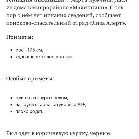
Интересное чтиво
из дома в микрорайоне «Малинники». С тех
Клиника года
пор о нём нет никаких сведений, сообщает
Бренд года
поисково-спасательный отряд «Лиза Алерт».
Работодатель года
Приметы:
рост 175 см,
худощавое телосложение.
Особые приметы:
один глаз закрыт веком,
на груди старая татуировка AII+,
плохо ходит.
Был одет в коричневую куртку, черные