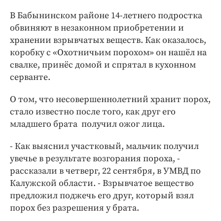
Интересное чтиво
В Бабынинском районе 14-летнего подростка
Клиника года
обвиняют в незаконном приобретении и
Бренд года
хранении взрывчатых веществ. Как оказалось,
Работодатель года
коробку с «Охотничьим порохом» он нашёл на
свалке, принёс домой и спрятал в кухонном
серванте.
О том, что несовершеннолетний хранит порох,
стало известно после того, как друг его
младшего брата получил ожог лица.
- Как выяснил участковый, мальчик получил
увечье в результате возгорания пороха, -
рассказали в четверг, 22 сентября, в УМВД по
Калужской области. - Взрывчатое вещество
предложил поджечь его друг, который взял
порох без разрешения у брата.