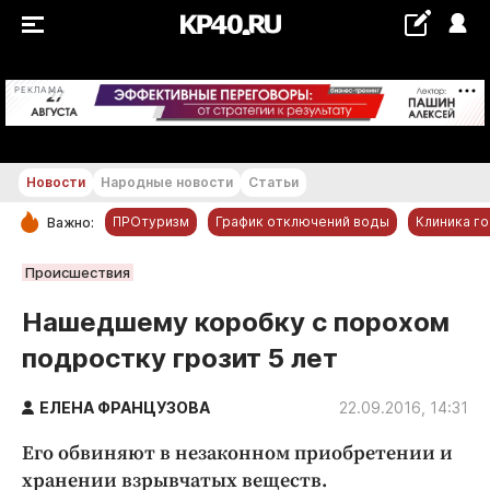
+19...+20 °С
РЕКЛАМА
Новости
Народные новости
Статьи
ПРОтуризм
График отключений воды
Клиника г
Важно:
РУБРИКИ
Происшествия
Обнинск
Нашедшему коробку с порохом
Новости компаний
подростку грозит 5 лет
Статьи
Народные новости
ЕЛЕНА ФРАНЦУЗОВА
22.09.2016, 14:31
Авто и транспорт
Его обвиняют в незаконном приобретении и
Благоустройство
хранении взрывчатых веществ.