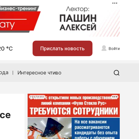
20 °С
Прислать новость
Войти
ода
Интересное чтиво
РЕКЛАМА
ссе