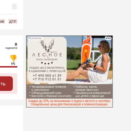
ие
дтп
РЕКЛАМА
0
оценили
0%
сть