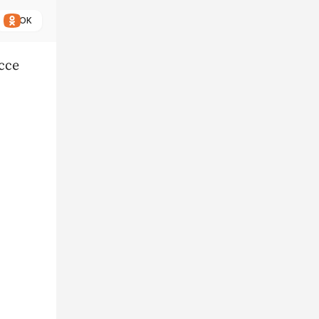
ОК
ссе