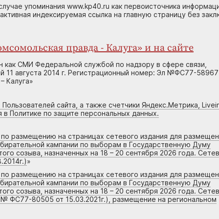
случае упоминания www.kp40.ru как первоисточника информаци
 активная индексируемая ссылка на главную страницу без зак
мсомольская правда - Калуга» и на сайте
н как СМИ Федеральной службой по надзору в сфере связи,
 11 августа 2014 г. Регистрационный номер: Эл №ФС77-58967
– Калуга»
 Пользователей сайта, а также счетчики Яндекс.Метрика, Livein
я в Политике по защите персональных данных.
г по размещению на страницах сетевого издания для размеще
збирательной кампании по выборам в Государственную Думу
го созыва, назначенных на 18 – 20 сентября 2026 года. Сете
.2014г.)
»
г по размещению на страницах сетевого издания для размеще
збирательной кампании по выборам в Государственную Думу
го созыва, назначенных на 18 – 20 сентября 2026 года. Сете
 № ФС77-80505 от 15.03.2021г.), размещение на региональном