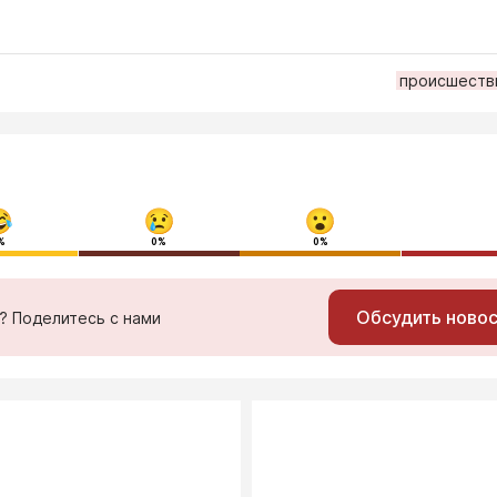
происшеств
%
0%
0%
Обсудить ново
ь? Поделитесь с нами