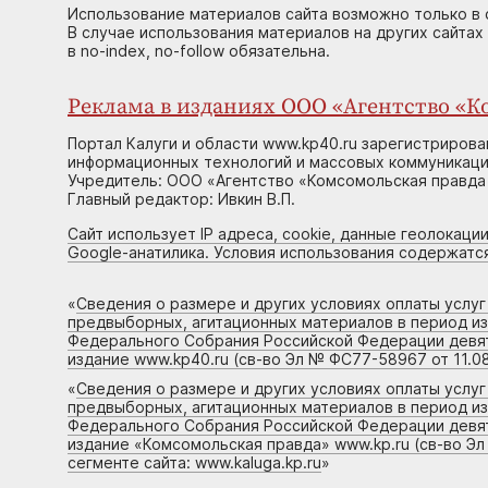
Использование материалов сайта возможно только в 
В случае использования материалов на других сайтах
в no-index, no-follow обязательна.
Реклама в изданиях ООО «Агентство «Ко
Портал Калуги и области www.kp40.ru зарегистрирова
информационных технологий и массовых коммуникаций
Учредитель: ООО «Агентство «Комсомольская правда 
Главный редактор: Ивкин В.П.
Сайт использует IP адреса, cookie, данные геолокации
Google-анатилика. Условия использования содержатс
«
Сведения о размере и других условиях оплаты услу
предвыборных, агитационных материалов в период и
Федерального Собрания Российской Федерации девято
издание www.kp40.ru (св-во Эл № ФС77-58967 от 11.08
«
Сведения о размере и других условиях оплаты услу
предвыборных, агитационных материалов в период и
Федерального Собрания Российской Федерации девято
издание «Комсомольская правда» www.kp.ru (св-во Эл
сегменте сайта: www.kaluga.kp.ru
»