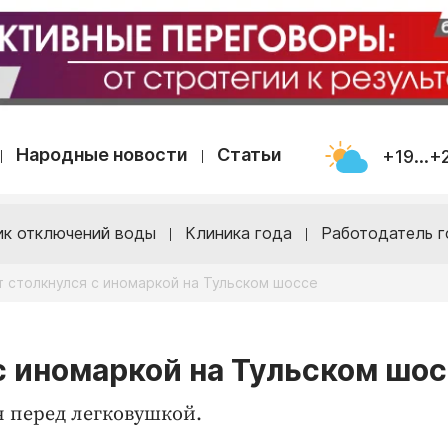
Народные новости
Статьи
+19...+
ик отключений воды
Клиника года
Работодатель г
 столкнулся с иномаркой на Тульском шоссе
с иномаркой на Тульском шо
я перед легковушкой.