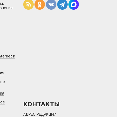
и.
лючения
ternet и
ния
вое
ния
вое
КОНТАКТЫ
АДРЕС РЕДАКЦИИ