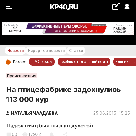
+21...+22 °С
РЕКЛАМА
Новости
Народные новости
Статьи
ПРОтуризм
График отключений воды
Клиника г
Важно:
РУБРИКИ
Происшествия
Обнинск
На птицефабрике задохнулись
Новости компаний
113 000 кур
Статьи
Народные новости
НАТАЛЬЯ ЧААДАЕВА
25.06.2015, 15:25
Авто и транспорт
Падеж птиц был вызван духотой.
Благоустройство
60
17972