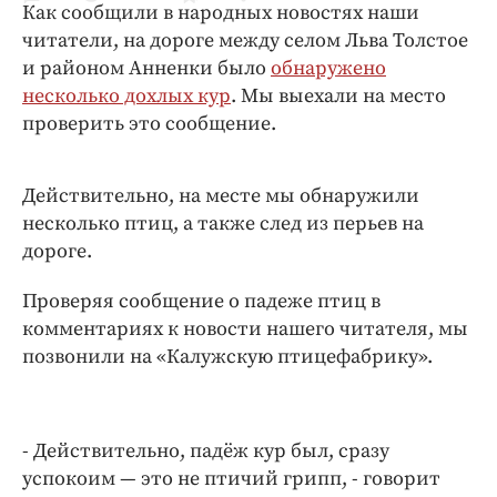
Как сообщили в народных новостях наши
Криминал
читатели, на дороге между селом Льва Толстое
Культура
и районом Анненки было
обнаружено
Недвижимость и ЖКХ
несколько дохлых кур
. Мы выехали на место
Образование
проверить это сообщение.
Общество
Погода
Действительно, на месте мы обнаружили
Праздники
несколько птиц, а также след из перьев на
Происшествия
дороге.
Спорт
Проверяя сообщение о падеже птиц в
Экономика и бизнес
комментариях к новости нашего читателя, мы
позвонили на «Калужскую птицефабрику».
ПРОЕКТЫ
Блоги
Издания
- Действительно, падёж кур был, сразу
Медиаперсона
успокоим — это не птичий грипп, - говорит