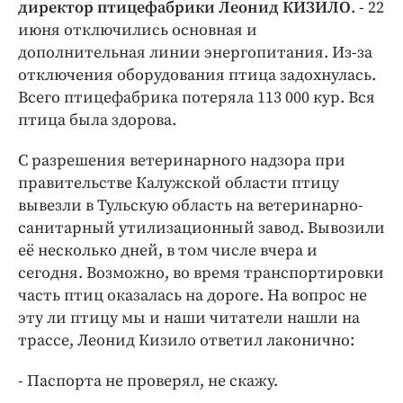
Интересное чтиво
директор птицефабрики Леонид КИЗИЛО
. - 22
июня отключились основная и
Клиника года
дополнительная линии энергопитания. Из-за
Бренд года
отключения оборудования птица задохнулась.
Работодатель года
Всего птицефабрика потеряла 113 000 кур. Вся
птица была здорова.
С разрешения ветеринарного надзора при
правительстве Калужской области птицу
вывезли в Тульскую область на ветеринарно-
санитарный утилизационный завод. Вывозили
её несколько дней, в том числе вчера и
сегодня. Возможно, во время транспортировки
часть птиц оказалась на дороге. На вопрос не
эту ли птицу мы и наши читатели нашли на
трассе, Леонид Кизило ответил лаконично:
- Паспорта не проверял, не скажу.