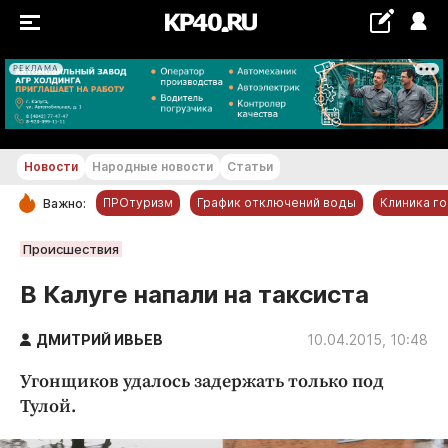
РЕКЛАМА
+16...+17 °С
Новости
Народные новости
Статьи
ПРОтуризм
График отключений воды
Клиника г
Важно:
РУБРИКИ
Происшествия
Обнинск
В Калуге напали на таксиста
Новости компаний
ДМИТРИЙ ИВЬЕВ
Статьи
10.04.2015, 10:48
Народные новости
Угонщиков удалось задержать только под
Авто и транспорт
Тулой.
Благоустройство