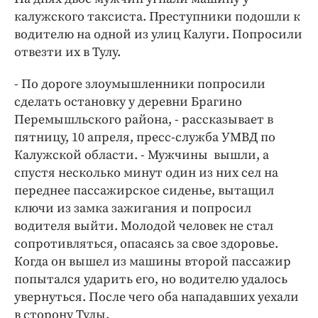
Интересное чтиво
калужского таксиста. Преступники подошли к
Клиника года
водителю на одной из улиц Калуги. Попросили
Бренд года
отвезти их в Тулу.
Работодатель года
- По дороге злоумышленники попросили
сделать остановку у деревни Брагино
Перемышльского района, - рассказывает в
пятницу, 10 апреля, пресс-служба УМВД по
Калужской области. - Мужчины вышли, а
спустя несколько минут один из них сел на
переднее пассажирское сиденье, вытащил
ключи из замка зажигания и попросил
водителя выйти. Молодой человек не стал
сопротивляться, опасаясь за свое здоровье.
Когда он вышел из машины второй пассажир
попытался ударить его, но водителю удалось
увернуться. После чего оба нападавших уехали
в сторону Тулы.