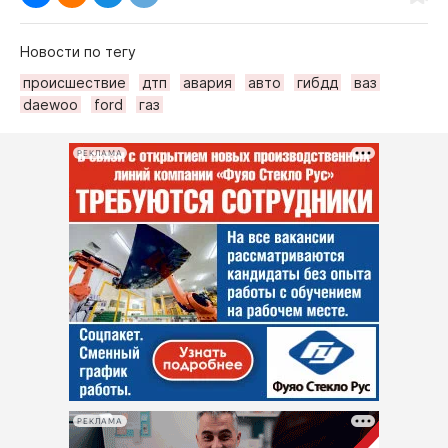
Новости по тегу
происшествие
дтп
авария
авто
гибдд
ваз
daewoo
ford
газ
РЕКЛАМА
РЕКЛАМА