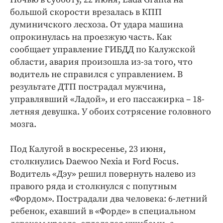
Интересное чтиво
большой скорости врезалась в КПП
Клиника года
думиничского лесхоза. От удара машина
Бренд года
опрокинулась на проезжую часть. Как
Работодатель года
сообщает управление ГИБДД по Калужской
области, авария произошла из-за того, что
водитель не справился с управлением. В
результате ДТП пострадал мужчина,
управлявший «Ладой», и его пассажирка – 18-
летняя девушка. У обоих сотрясение головного
мозга.
Под Калугой в воскресенье, 23 июня,
столкнулись Daewoo Nexia и Ford Focus.
Водитель «Дэу» решил повернуть налево из
правого ряда и столкнулся с попутным
«Фордом». Пострадали два человека: 6-летний
ребенок, ехавший в «Форде» в специальном