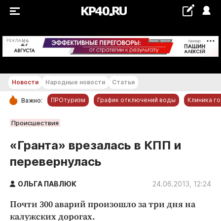
+28 °С
РЕКЛАМА
Новости
Народные новости
Статьи
ПРОтуризм
График отключений воды
Клиника г
Важно:
РУБРИКИ
Происшествия
Обнинск
«Гранта» врезалась в КПП и
Новости компаний
перевернулась
Статьи
Народные новости
ОЛЬГА ПАВЛЮК
24.06.2013, 12:24
Авто и транспорт
Почти 300 аварий произошло за три дня на
Благоустройство
калужских дорогах.