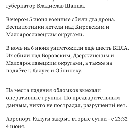
Интересное чтиво
губернатор Владислав Шапша.
Клиника года
Вечером 5 июня военные сбили два дрона.
Бренд года
Беспилотники летели над Кировским и
Работодатель года
Малоярославецким округами.
В ночь на 6 июня уничтожили ещё шесть БПЛА.
Их сбили над Боровским, Дзержинским и
Малоярославецким округами, а также на
подлёте к Калуге и Обнинску.
На места падения обломков выехали
оперативные группы. По предварительным
данным, никто не пострадал, разрушений нет.
Аэропорт Калуги закрыт вторые сутки - с 23:32
4 июня.