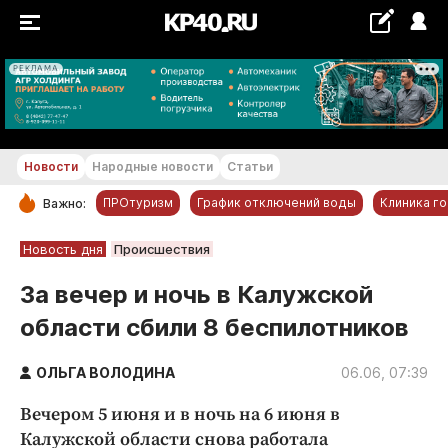
РЕКЛАМА
+24...+25 °С
Новости
Народные новости
Статьи
ПРОтуризм
График отключений воды
Клиника г
Важно:
РУБРИКИ
Новость дня
Происшествия
Обнинск
За вечер и ночь в Калужской
Новости компаний
области сбили 8 беспилотников
Статьи
Народные новости
ОЛЬГА ВОЛОДИНА
06.06, 07:39
Авто и транспорт
Вечером 5 июня и в ночь на 6 июня в
Благоустройство
Калужской области снова работала