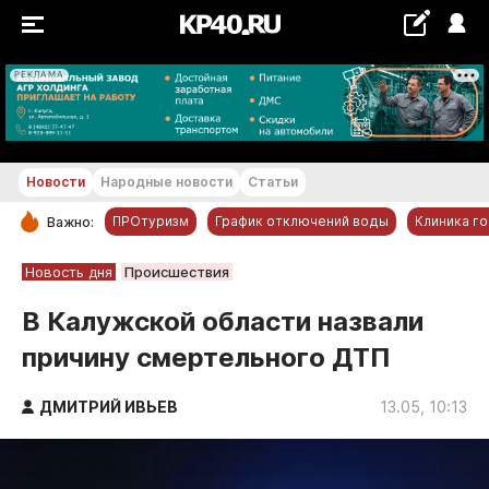
РЕКЛАМА
+18...+19 °С
Новости
Народные новости
Статьи
ПРОтуризм
График отключений воды
Клиника г
Важно:
РУБРИКИ
Новость дня
Происшествия
Обнинск
В Калужской области назвали
Новости компаний
причину смертельного ДТП
Статьи
Народные новости
ДМИТРИЙ ИВЬЕВ
13.05, 10:13
Авто и транспорт
Благоустройство