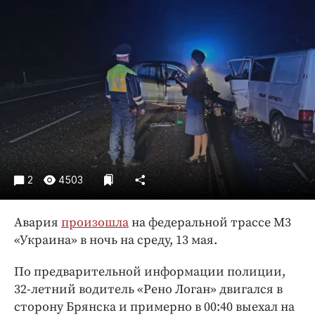
Криминал
Культура
Недвижимость и ЖКХ
Образование
Общество
Погода
Праздники
Происшествия
Спорт
2
4503
Экономика и бизнес
Авария
произошла
на федеральной трассе М3
ПРОЕКТЫ
«Украина» в ночь на среду, 13 мая.
Блоги
По предварительной информации полиции,
Издания
32-летний водитель «Рено Логан» двигался в
Медиаперсона
сторону Брянска и примерно в 00:40 выехал на