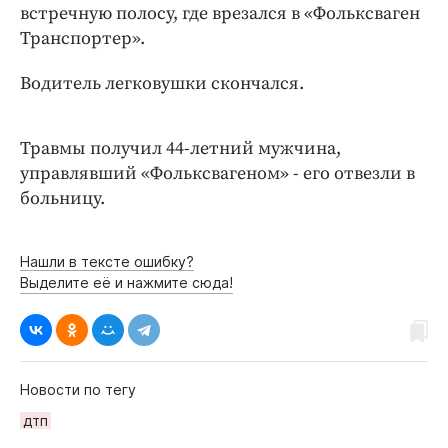
Интересное чтиво
встречную полосу, где врезался в «Фольксваген
Клиника года
Транспортер».
Бренд года
Водитель легковушки скончался.
Работодатель года
Травмы получил 44-летний мужчина,
управлявший «Фольксвагеном» - его отвезли в
больницу.
Нашли в тексте ошибку?
Выделите её и нажмите сюда!
Новости по тегу
дтп