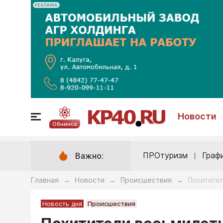
РЕКЛАМА
Новости
Обнинск
ПРОтуризм
Граф
Важно:
Главная
Новости
Происшествия
Похитите
→
→
→
Новость дня
Происшествия