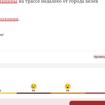
 машины
на трассе недалеко от города Белев
 колонии
.
м!
проис
%
0%
0%