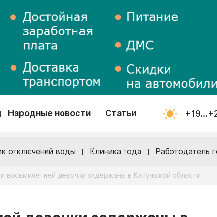
Народные новости
Статьи
+19...+
ик отключений воды
Клиника года
Работодатель г
ли восьмилетней девочки задержаны в Калужской области