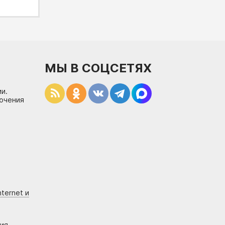
МЫ В СОЦСЕТЯХ
и.
лючения
ternet и
ния