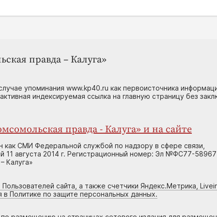
ьская правда – Калуга»
случае упоминания www.kp40.ru как первоисточника информаци
 активная индексируемая ссылка на главную страницу без зак
мсомольская правда - Калуга» и на сайте
н как СМИ Федеральной службой по надзору в сфере связи,
 11 августа 2014 г. Регистрационный номер: Эл №ФС77-58967
– Калуга»
 Пользователей сайта, а также счетчики Яндекс.Метрика, Livein
я в Политике по защите персональных данных.
г по размещению на страницах сетевого издания для размеще