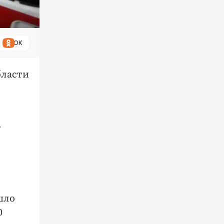
ОК
бласти
-
шло
0