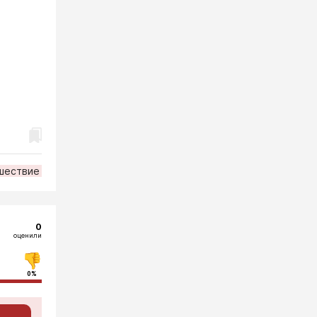
шествие
0
оценили
0%