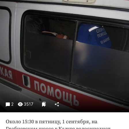
Криминал
Культура
Недвижимость и ЖКХ
Образование
Общество
Погода
Праздники
Происшествия
Спорт
Экономика и бизнес
ПРОЕКТЫ
Блоги
2
3517
Издания
Около 15:30 в пятницу, 1 сентября, на
Медиаперсона
Грабцевском шоссе в Калуге велосипедист