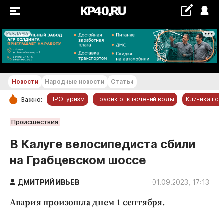
РЕКЛАМА
+21...+22 °С
Новости
Народные новости
Статьи
ПРОтуризм
График отключений воды
Клиника г
Важно:
РУБРИКИ
Происшествия
Обнинск
В Калуге велосипедиста сбили
Новости компаний
на Грабцевском шоссе
Статьи
Народные новости
ДМИТРИЙ ИВЬЕВ
01.09.2023, 17:13
Авто и транспорт
Авария произошла днем 1 сентября.
Благоустройство