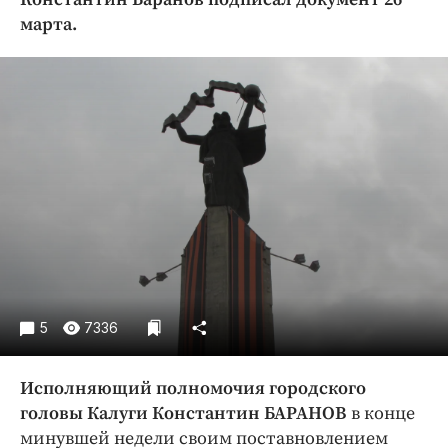
Криминал
марта.
Культура
Недвижимость и ЖКХ
Образование
Общество
Погода
Праздники
Происшествия
Спорт
Экономика и бизнес
ПРОЕКТЫ
5
7336
Блоги
Исполняющий полномочия городского
Издания
головы Калуги Константин БАРАНОВ
в конце
Медиаперсона
минувшей недели своим поставновлением