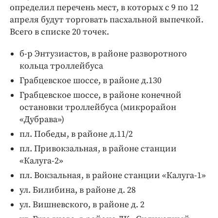
Интересное чтиво
определил перечень мест, в которых с 9 по 12
Клиника года
апреля будут торговать пасхальной выпечкой.
Всего в списке 20 точек.
Бренд года
Работодатель года
б-р Энтузиастов, в районе разворотного
кольца троллейбуса
Грабцевское шоссе, в районе д.130
Грабцевское шоссе, в районе конечной
остановки троллейбуса (микрорайон
«Дубрава»)
пл. Победы, в районе д.11/2
пл. Привокзальная, в районе станции
«Калуга-2»
пл. Вокзальная, в районе станции «Калуга-1»
ул. Билибина, в районе д. 28
ул. Вишневского, в районе д. 2