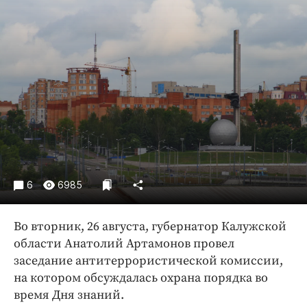
Криминал
Культура
Недвижимость и ЖКХ
Образование
Общество
Погода
Праздники
Происшествия
Спорт
6
6985
Экономика и бизнес
ПРОЕКТЫ
Во вторник, 26 августа, губернатор Калужской
области Анатолий Артамонов провел
Блоги
заседание антитеррористической комиссии,
Издания
на котором обсуждалась охрана порядка во
Медиаперсона
время Дня знаний.