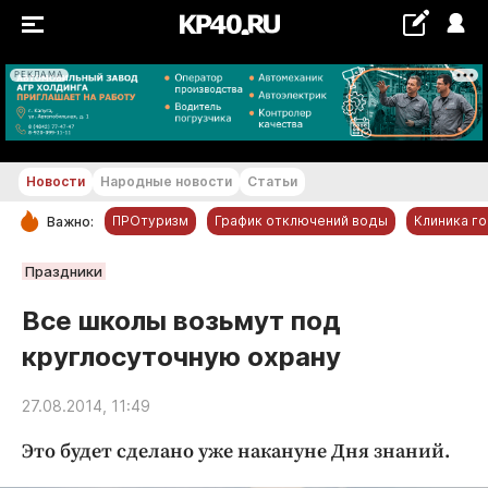
РЕКЛАМА
+29...+30 °С
Новости
Народные новости
Статьи
ПРОтуризм
График отключений воды
Клиника г
Важно:
РУБРИКИ
Праздники
Обнинск
Все школы возьмут под
Новости компаний
круглосуточную охрану
Статьи
Народные новости
27.08.2014, 11:49
Авто и транспорт
Это будет сделано уже накануне Дня знаний.
Благоустройство