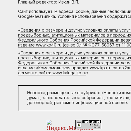
Главный редактор: Ивкин В.П.
Сайт использует IP адреса, cookie, данные геолокации
Google-анатилика. Условия использования содержатс
«
Сведения о размере и других условиях оплаты услу
предвыборных, агитационных материалов в период и
Федерального Собрания Российской Федерации девято
издание www.kp40.ru (св-во Эл № ФС77-58967 от 11.08
«
Сведения о размере и других условиях оплаты услу
предвыборных, агитационных материалов в период и
Федерального Собрания Российской Федерации девято
издание «Комсомольская правда» www.kp.ru (св-во Эл
сегменте сайта: www.kaluga.kp.ru
»
Новости, размещенные в рубриках «
Новости ком
дума», «законодательное собрание», «политика»,
договорной, рекламно-информационной основе.