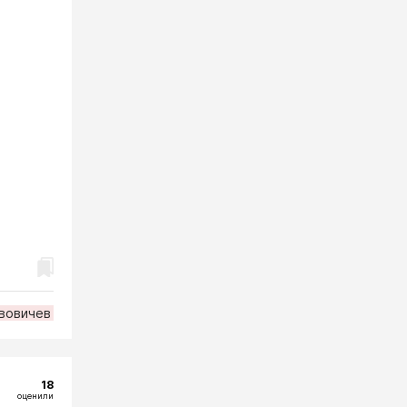
вовичев
18
оценили