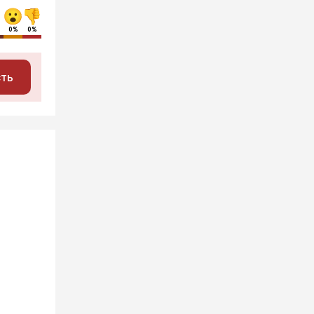
0%
0%
сть