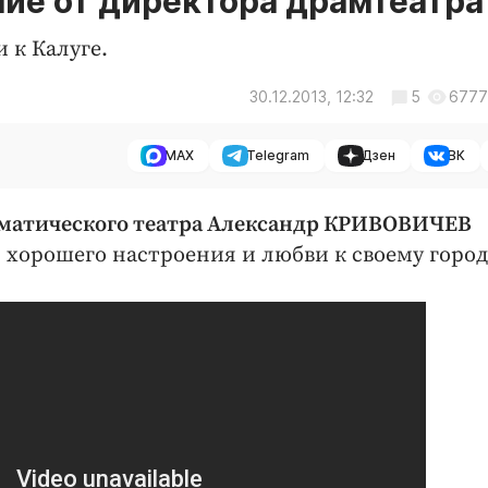
ие от директора драмтеатра
 к Калуге.
30.12.2013, 12:32
5
6777
MAX
Telegram
Дзен
ВК
аматического театра Александр КРИВОВИЧЕВ
 хорошего настроения и любви к своему город