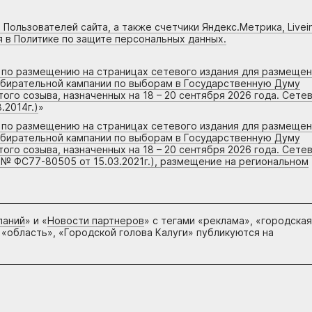
 Пользователей сайта, а также счетчики Яндекс.Метрика, Livein
я в Политике по защите персональных данных.
г по размещению на страницах сетевого издания для размеще
збирательной кампании по выборам в Государственную Думу
го созыва, назначенных на 18 – 20 сентября 2026 года. Сете
.2014г.)
»
г по размещению на страницах сетевого издания для размеще
збирательной кампании по выборам в Государственную Думу
го созыва, назначенных на 18 – 20 сентября 2026 года. Сете
 № ФС77-80505 от 15.03.2021г.), размещение на региональном
паний
» и «
Новости партнеров
» с тегами «реклама», «городская
 «область», «Городской голова Калуги» публикуются на