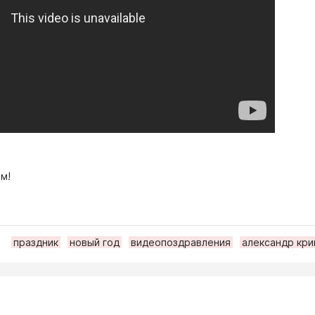
м!
праздник
новый год
видеопоздравления
александр кри