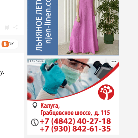
ОК
РЕКЛАМА
у.