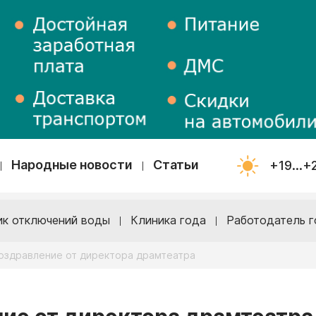
Народные новости
Статьи
+19...+
ик отключений воды
Клиника года
Работодатель г
оздравление от директора драмтеатра