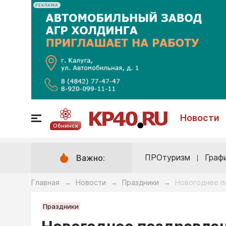
РЕКЛАМА
Новости
Обнинск
ПРОтуризм
Граф
Важно:
Главная
Новости
Праздники
Новогоднее п
→
→
→
Праздники