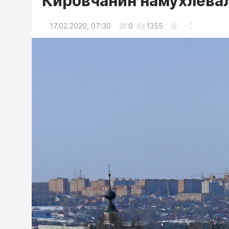
Кировчанин намухлевал
17.02.2020, 07:30
0
1355