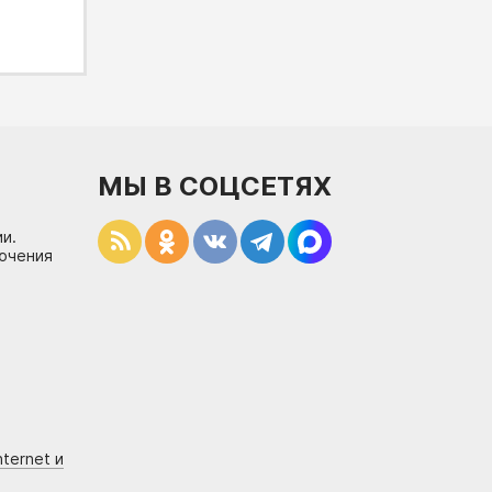
МЫ В СОЦСЕТЯХ
и.
лючения
ternet и