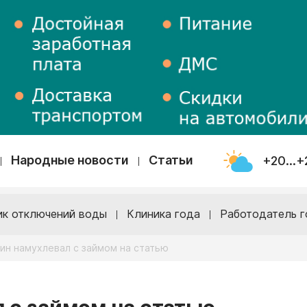
Народные новости
Статьи
+20...+
ик отключений воды
Клиника года
Работодатель г
ин намухлевал с займом на статью