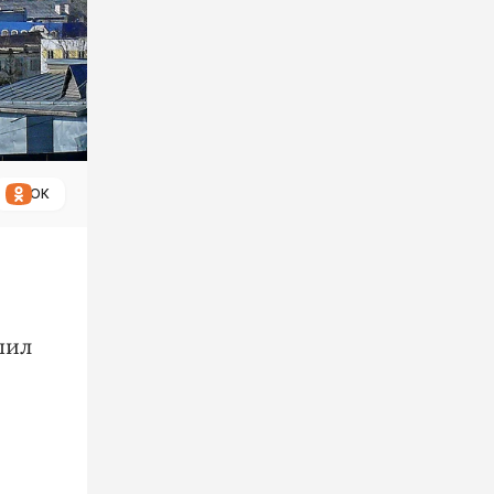
ОК
шил