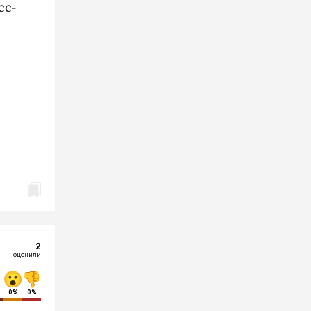
сс-
2
оценили
0%
0%