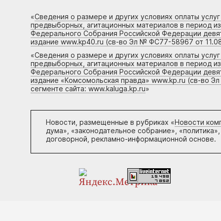
«
Сведения о размере и других условиях оплаты услу
предвыборных, агитационных материалов в период и
Федерального Собрания Российской Федерации девято
издание www.kp40.ru (св-во Эл № ФС77-58967 от 11.08
«
Сведения о размере и других условиях оплаты услу
предвыборных, агитационных материалов в период и
Федерального Собрания Российской Федерации девято
издание «Комсомольская правда» www.kp.ru (св-во Эл
сегменте сайта: www.kaluga.kp.ru
»
Новости, размещенные в рубриках «
Новости ком
дума», «законодательное собрание», «политика»,
договорной, рекламно-информационной основе.