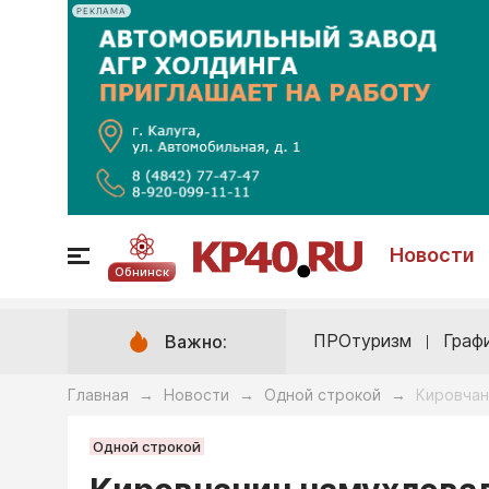
РЕКЛАМА
Новости
Обнинск
ПРОтуризм
Граф
Важно:
Главная
Новости
Одной строкой
Кировчан
→
→
→
Одной строкой