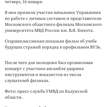
Интересное чтиво
четверг, 16 января.
Клиника года
В нем приняли участие начальник Управления
Бренд года
по работе с личным составом и представители
Работодатель года
Московского областного филиала Московского
университета МВД России им. В.Я. Кикотя.
Старшеклассникам показали фильм об учебе
будущих стражей порядка в профильном ВУЗе.
После чего для молодежи был организован
концерт с участием ансамбля ударных
инструментов и вокалистов из числа
слушателей филиала.
Фото: пресс-служба УМВД по Калужской
области.