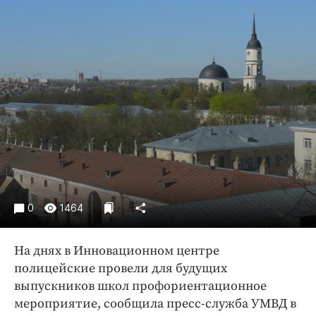
Криминал
Культура
Недвижимость и ЖКХ
Образование
Общество
Погода
Праздники
Происшествия
Спорт
Экономика и бизнес
0
1464
ПРОЕКТЫ
На днях в Инновационном центре
Блоги
полицейские провели для будущих
Издания
выпускников школ профориентационное
Медиаперсона
мероприятие, сообщила пресс-служба УМВД в