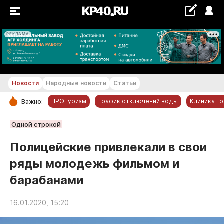
РЕКЛАМА
+26...+27 °С
Новости
Народные новости
Статьи
ПРОтуризм
График отключений воды
Клиника г
Важно:
РУБРИКИ
Одной строкой
Обнинск
Полицейские привлекали в свои
Новости компаний
ряды молодежь фильмом и
Статьи
барабанами
Народные новости
Авто и транспорт
16.01.2020, 15:20
Благоустройство