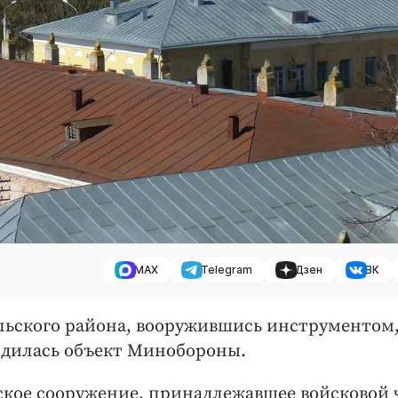
MAX
Telegram
Дзен
ВК
зельского района, вооружившись инструментом
ходилась объект Минобороны.
ое сооружение, принадлежавшее войсковой 