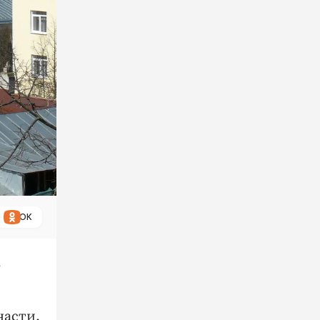
ОК
,
части.