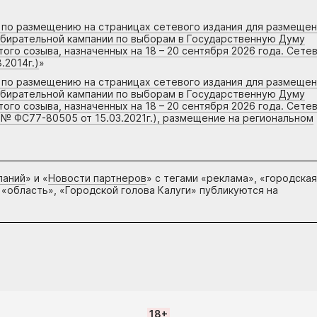
г по размещению на страницах сетевого издания для размеще
збирательной кампании по выборам в Государственную Думу
го созыва, назначенных на 18 – 20 сентября 2026 года. Сете
.2014г.)
»
г по размещению на страницах сетевого издания для размеще
збирательной кампании по выборам в Государственную Думу
го созыва, назначенных на 18 – 20 сентября 2026 года. Сете
 № ФС77-80505 от 15.03.2021г.), размещение на региональном
паний
» и «
Новости партнеров
» с тегами «реклама», «городская
 «область», «Городской голова Калуги» публикуются на
18+