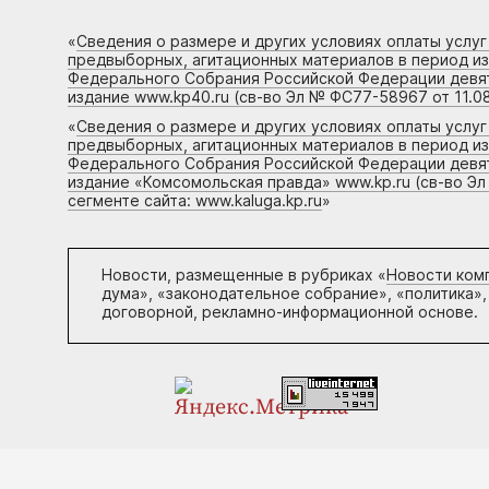
«
Сведения о размере и других условиях оплаты услу
предвыборных, агитационных материалов в период и
Федерального Собрания Российской Федерации девято
издание www.kp40.ru (св-во Эл № ФС77-58967 от 11.08
«
Сведения о размере и других условиях оплаты услу
предвыборных, агитационных материалов в период и
Федерального Собрания Российской Федерации девято
издание «Комсомольская правда» www.kp.ru (св-во Эл
сегменте сайта: www.kaluga.kp.ru
»
Новости, размещенные в рубриках «
Новости ком
дума», «законодательное собрание», «политика»,
договорной, рекламно-информационной основе.