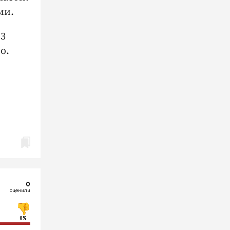
ми.
 3
о.
0
оценили
0%