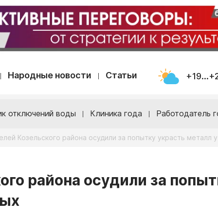
Народные новости
Статьи
+19...+
ик отключений воды
Клиника года
Работодатель г
елей Козельского района осудили за попытку украсть металл 
ого района осудили за попыт
ных