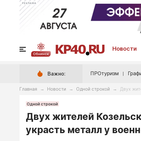
РЕКЛАМА
Новости
Обнинск
ПРОтуризм
Граф
Важно:
Главная
Новости
Одной строкой
Двух жит
→
→
→
Одной строкой
Двух жителей Козельск
украсть металл у воен