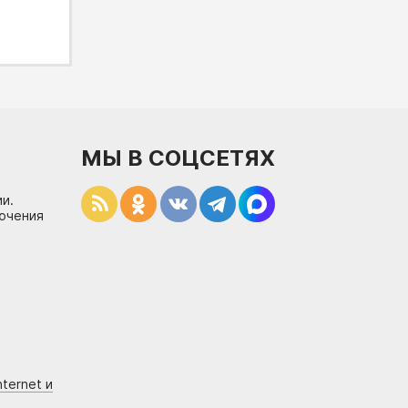
МЫ В СОЦСЕТЯХ
и.
лючения
ternet и