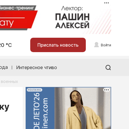
20 °С
Прислать новость
Войти
ода
Интересное чтиво
у военных
РЕКЛАМА
ку